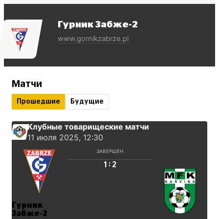
Гурник Забже-2
www.gornikzabrze.pl
Матчи
Прошедшие
Будущие
Клубные товарищеские матчи
11 июля 2025, 12:30
ЗАВЕРШЕН
:
1
2
Гурник
Забже-2