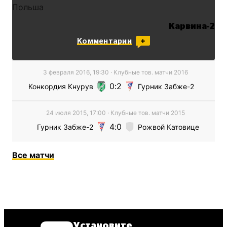
Польша
Карвина-2
Чехия
Комментарии
3 февраля 2016, 19:30
·
Клубные тов. матчи
2016
0
2
Конкордия Кнурув
Гурник Забже-2
24 июля 2015, 17:00
·
Клубные тов. матчи
2015
4
0
Гурник Забже-2
Рожвой Катовице
Все
матчи
Установите