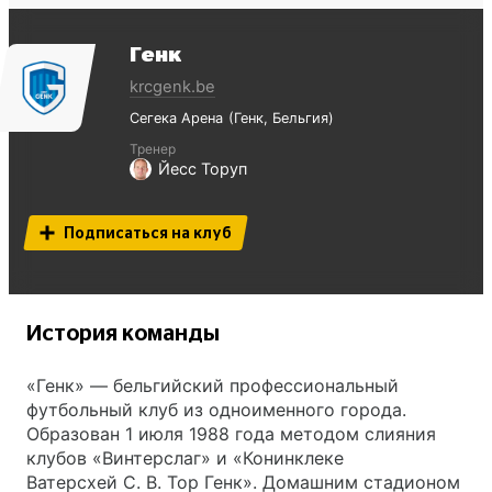
Генк
krcgenk.be
Сегека Арена
Генк
Бельгия
Тренер
Йесс Торуп
Подписаться на клуб
История команды
«Генк» — бельгийский профессиональный
футбольный клуб из одноименного города.
Образован 1 июля 1988 года методом слияния
клубов «Винтерслаг» и «Конинклеке
Ватерсхей С. В. Тор Генк». Домашним стадионом