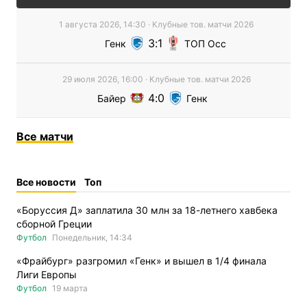
1 августа 2026, 14:30
·
Клубные тов. матчи
2026
3
1
Генк
ТОП Осс
29 июля 2026, 16:00
·
Клубные тов. матчи
2026
4
0
Байер
Генк
Все
матчи
Все новости
Топ
«Боруссия Д» заплатила 30 млн за 18-летнего хавбека
сборной Греции
Футбол
Понедельник, 14:34
«Фрайбург» разгромил «Генк» и вышел в 1/4 финала
Лиги Европы
Футбол
19 марта