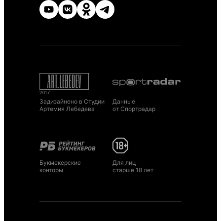
Задизайнено в Студии
Данные
Артемия Лебедева
от Спортрадар
Букмекерские
Для лиц
конторы
старше 18 лет