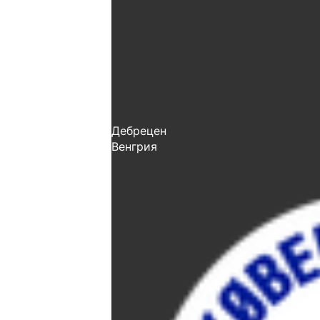
Дебрецен
Венгрия