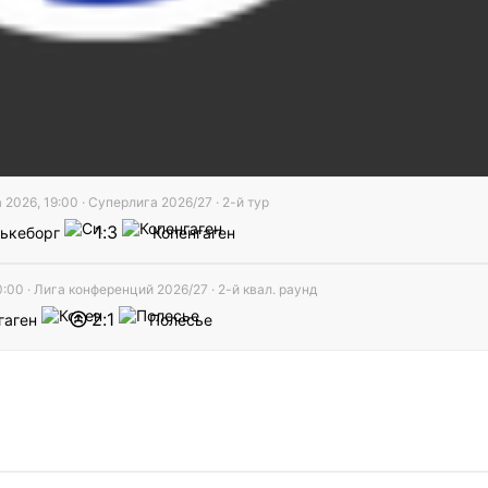
 2026, 19:00
·
Суперлига
2026/27
· 2-й тур
1
3
ькеборг
Копенгаген
0:00
·
Лига конференций
2026/27
· 2-й квал. раунд
2
1
гаген
Полесье