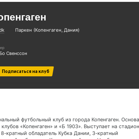
опенгаген
dk
Паркен
Копенгаген
Дания
ер
Бо Свенссон
Подписаться на клуб
альный футбольный клуб из города Копенгаген. Основа
 клубов «Копенгаген» и «Б 1903». Выступает на стадио
 8-кратный обладатель Кубка Дании, 3-кратный