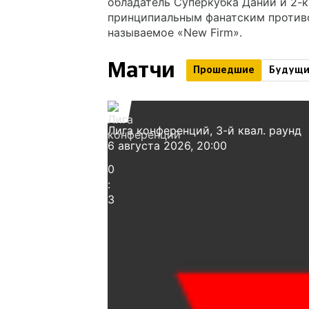
обладатель Суперкубка Дании и 2-
принципиальным фанатским противо
называемое «New Firm».
Матчи
Прошедшие
Будущ
Лига конференций
, 3-й квал. раунд
6 августа 2026, 20:00
0
:
3