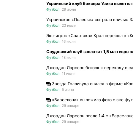
Украинский клуб боксера Усика вылетел
Футбол
29 июля
Украинское «Полесье» сыграло вничью 3:
Футбол
23 июля
Экс-игрок «Спартака» Крал перешел в «К
Футбол
16 июля
Саудовский клуб заплатит 1,5 млн евро 
Футбол
18 июня
Джордан Ларссон близок к переходу в с
Футбол
11 июня
Звезда Голливуда снялся в форме «Коп
Футбол
5 июня
«Барселона» выложила фото с экс-фут
Футбол
29 января
Джордан Ларссон после 1:4 с «Барселон
Футбол
29 января