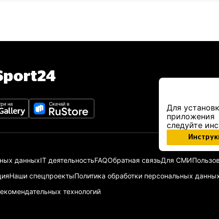
port24
Для установк
приложения
следуйте ин
Инструк
ьных данных
IT деятельность
FAQ
Обратная связь
Для СМИ
Пользов
ция
Наши спецпроекты
Политика обработки персональных данны
екомендательных технологий