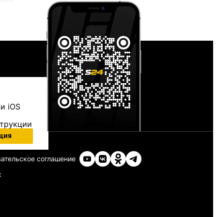
и iOS
струкции
ция
ательское соглашение
х