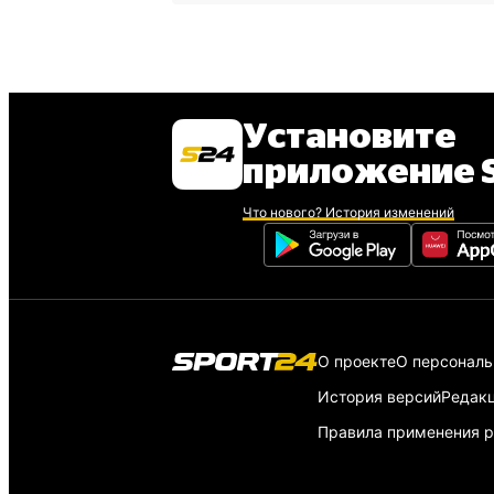
Установите
приложение S
Что нового? История изменений
О проекте
О персонал
История версий
Редак
Правила применения р