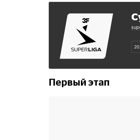
С
supe
20
Первый этап