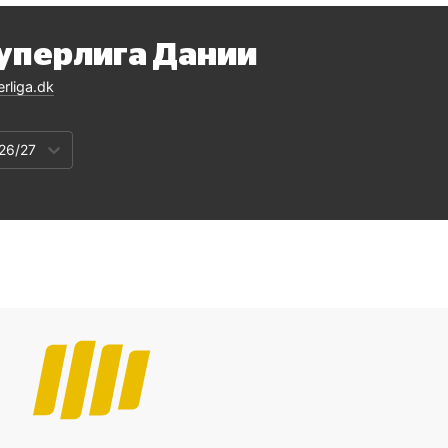
уперлига Дании
rliga.dk
26/27