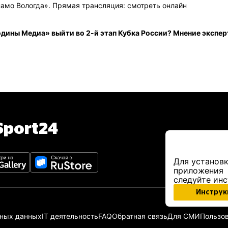
амо Вологда». Прямая трансляция: смотреть онлайн
одины Медиа» выйти во 2-й этап Кубка России? Мнение экспер
port24
Для установк
приложения
следуйте ин
Инструк
ьных данных
IT деятельность
FAQ
Обратная связь
Для СМИ
Пользов