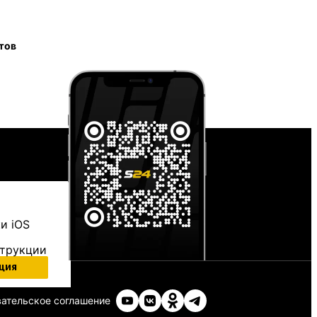
тов
и iOS
струкции
ция
ательское соглашение