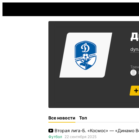
Д
dyn
Трен
Все новости
Топ
Вторая лига-Б. «Космос» — «Динамо В
Футбол
22 сентября 2025