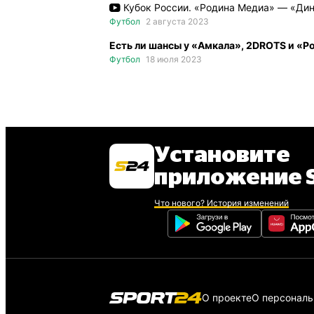
Кубок России. «Родина Медиа» — «Дин
Футбол
2 августа 2023
Есть ли шансы у «Амкала», 2DROTS и «Р
Футбол
18 июля 2023
Установите
приложение S
Что нового? История изменений
О проекте
О персонал