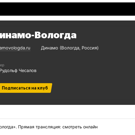
инамо-Вологда
amovologda.ru
Динамо
Вологда
Россия
ер
Рудольф Чесалов
Подписаться на клуб
ологда». Прямая трансляция: смотреть онлайн