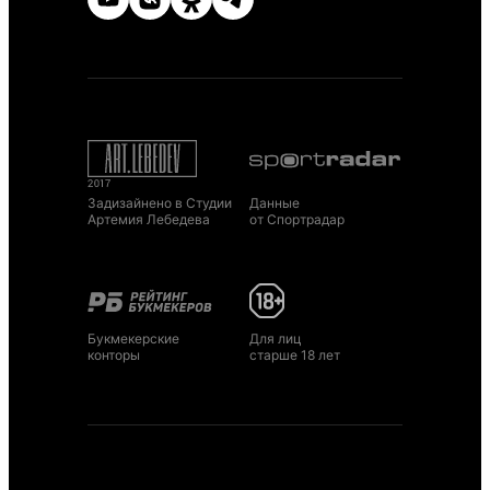
Задизайнено в Студии
Данные
Артемия Лебедева
от Спортрадар
Букмекерские
Для лиц
конторы
старше 18 лет