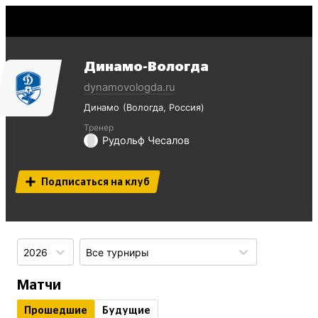
Динамо-Вологда
dynamovologda.ru
Динамо
Вологда
Россия
Тренер
Рудольф Чесалов
Подписаться на клуб
2026
Все турниры
Матчи
Прошедшие
Будущие