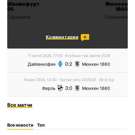
Швайнфурт
Мюнхен
05
1860
Германия
Германия
Комментарии
11 июля 2026, 17:00
·
Клубные тов. матчи
2026
0
2
Дайзенхофен
Мюнхен 1860
16 мая 2026, 14:30
·
Третья лига
2025/26
· 38-й тур
3
0
Ферль
Мюнхен 1860
Все
матчи
Все новости
Топ