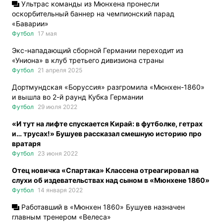
Ультрас команды из Мюнхена пронесли
оскорбительный баннер на чемпионский парад
«Баварии»
Футбол
17 мая
Экс-нападающий сборной Германии переходит из
«Униона» в клуб третьего дивизиона страны
Футбол
21 апреля 2025
Дортмундская «Боруссия» разгромила «Мюнхен-1860»
и вышла во 2-й раунд Кубка Германии
Футбол
29 июля 2022
«И тут на лифте спускается Кирай: в футболке, гетрах
и… трусах!» Бушуев рассказал смешную историю про
вратаря
Футбол
23 июня 2022
Отец новичка «Спартака» Классена отреагировал на
слухи об издевательствах над сыном в «Мюнхене 1860»
Футбол
14 января 2022
Работавший в «Мюнхен 1860» Бушуев назначен
главным тренером «Велеса»