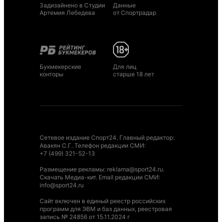
Задизайнено в Студии
Данные
Артемия Лебедева
от Спортрадар
Букмекерские
Для лиц
конторы
старше 18 лет
Сетевое издание Спорт24. Главный редактор:
Авакян С.Г. Телефон редакции СМИ:
+7 (499) 321-52-13
Размещение рекламы
:
reklama@sport24.ru
.
Скачать Медиа-кит
. Email редакции СМИ:
info@sport24.ru
Сайт включен в единый реестр российских
программ для ЭВМ и баз данных, реестровая
запись № 24856 от 15.11.2024 г