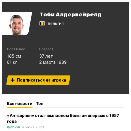
Тоби Алдервейрелд
Бельгия
Рост и вес
Возраст
185
см
37
лет
81
кг
2 марта 1989
Подписаться на игрока
Все новости
Топ
«Антверпен» стал чемпионом Бельгии впервые с 1957
года
Футбол
4 июня 2023