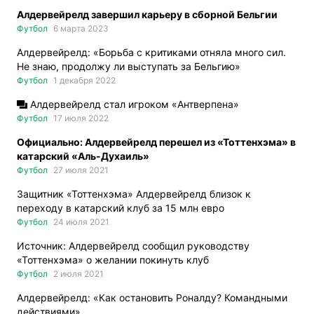
Алдервейрелд завершил карьеру в сборной Бельгии
Футбол
6 марта 2023
Алдервейрелд: «Борьба с критиками отняла много сил.
Не знаю, продолжу ли выступать за Бельгию»
Футбол
1 декабря 2022
Алдервейрелд стал игроком «Антверпена»
Футбол
17 июля 2022
Официально: Алдервейрелд перешел из «Тоттенхэма» в
катарский «Аль-Духаиль»
Футбол
27 июля 2021
Защитник «Тоттенхэма» Алдервейрелд близок к
переходу в катарский клуб за 15 млн евро
Футбол
24 июля 2021
Источник: Алдервейрелд сообщил руководству
«Тоттенхэма» о желании покинуть клуб
Футбол
2 июля 2021
Алдервейрелд: «Как остановить Роналду? Командными
действиями»