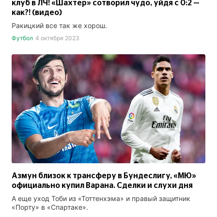
клуб в ЛЧ! «Шахтер» сотворил чудо, уйдя с 0:2 —
как?! (видео)
Ракицкий все так же хорош.
Футбол
4 октября 2023
Азмун близок к трансферу в Бундеслигу, «МЮ»
официально купил Варана. Сделки и слухи дня
А еще уход Тоби из «Тоттенхэма» и правый защитник
«Порту» в «Спартаке».