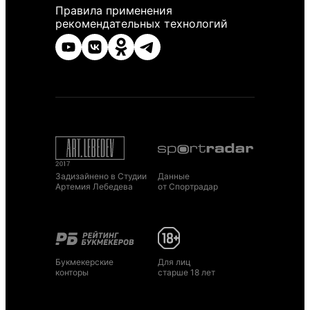
Правила применения
рекомендательных технологий
Задизайнено в Студии
Данные
Артемия Лебедева
от Спортрадар
Букмекерские
Для лиц
конторы
старше 18 лет