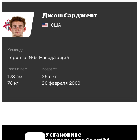
Джош Сарджент
США
Команда
Торонто
, №
9
,
Нападающий
Рост и вес
Возраст
178
см
26
лет
78
кг
20 февраля 2000
Установите