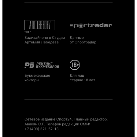
Задизайнено в Студии
Данные
Артемия Лебедева
от Спортрадар
Букмекерские
Для лиц
конторы
старше 18 лет
Сетевое издание Спорт24. Главный редактор:
Авакян С.Г. Телефон редакции СМИ:
+7 (499) 321-52-13