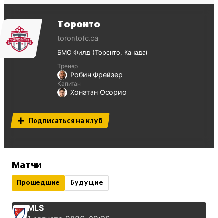
Торонто
torontofc.ca
БМО Филд
Торонто
Канада
Тренер
Робин Фрейзер
Капитан
Хонатан Осорио
Подписаться на клуб
Матчи
Прошедшие
Будущие
MLS