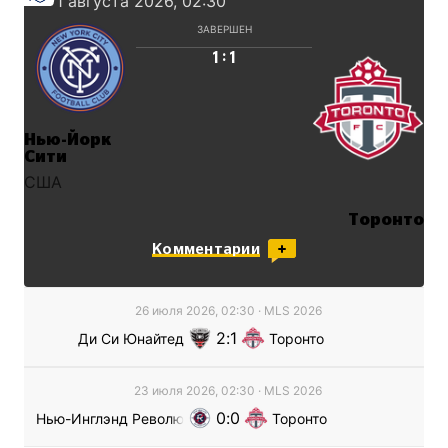
1 августа 2026, 02:30
ЗАВЕРШЕН
:
1
1
Нью-Йорк
Сити
США
Торонто
Канада
Комментарии
26 июля 2026, 02:30
·
MLS
2026
2
1
Ди Си Юнайтед
Торонто
23 июля 2026, 02:30
·
MLS
2026
0
0
Нью-Инглэнд Революшн
Торонто