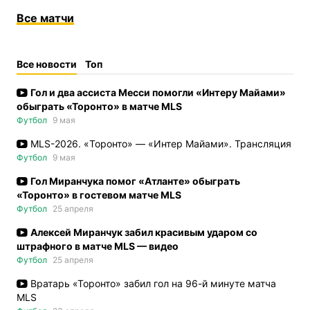
Все
матчи
Все новости
Топ
Гол и два ассиста Месси помогли «Интеру Майами»
обыграть «Торонто» в матче MLS
Футбол
9 мая
MLS-2026. «Торонто» — «Интер Майами». Трансляция
Футбол
9 мая
Гол Миранчука помог «Атланте» обыграть
«Торонто» в гостевом матче MLS
Футбол
25 апреля
Алексей Миранчук забил красивым ударом со
штрафного в матче MLS — видео
Футбол
25 апреля
Вратарь «Торонто» забил гол на 96-й минуте матча
MLS