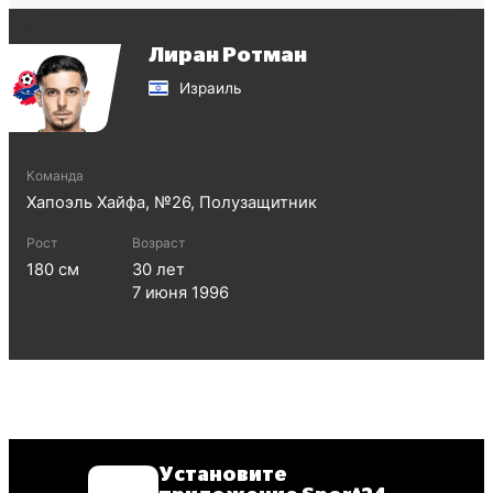
Лиран Ротман
Израиль
Команда
Хапоэль Хайфа
, №
26
,
Полузащитник
Рост
Возраст
180
см
30
лет
7 июня 1996
Установите