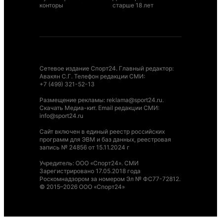
конторы
старше 18 лет
Сетевое издание Спорт24. Главный редактор:
Авакян С.Г. Телефон редакции СМИ:
+7 (499) 321-52-13
Размещение рекламы
:
reklama@sport24.ru
.
Скачать Медиа-кит
. Email редакции СМИ:
info@sport24.ru
Сайт включен в единый реестр российских
программ для ЭВМ и баз данных, реестровая
запись № 24856 от 15.11.2024 г
Учредитель: ООО «Спорт24». СМИ
Зарегистрировано 17.05.2018 года
Роскомнадзором за номером Эл № ФС77-72812.
© 2015–2026 ООО «Спорт24»