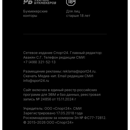
Букмекерские
Для лиц
конторы
старше 18 лет
Сетевое издание Спорт24. Главный редактор:
Авакян С.Г. Телефон редакции СМИ:
+7 (499) 321-52-13
Размещение рекламы
:
reklama@sport24.ru
.
Скачать Медиа-кит
. Email редакции СМИ:
info@sport24.ru
Сайт включен в единый реестр российских
программ для ЭВМ и баз данных, реестровая
запись № 24856 от 15.11.2024 г
Учредитель: ООО «Спорт24». СМИ
Зарегистрировано 17.05.2018 года
Роскомнадзором за номером Эл № ФС77-72812.
© 2015–2026 ООО «Спорт24»