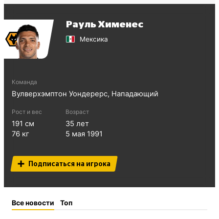
Рауль Хименес
Мексика
Команда
Вулверхэмптон Уондерерс
,
Нападающий
Рост и вес
Возраст
191
см
35
лет
76
кг
5 мая 1991
Подписаться на игрока
Все новости
Топ