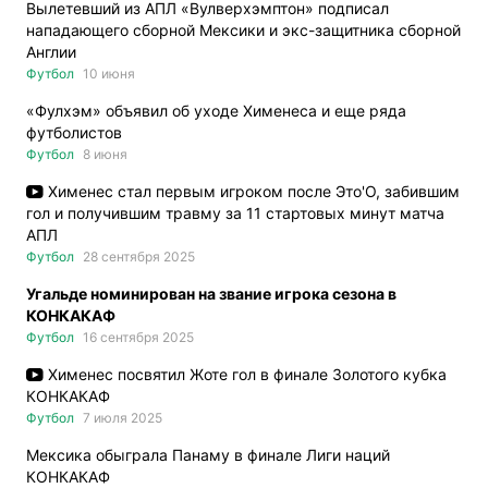
Вылетевший из АПЛ «Вулверхэмптон» подписал
нападающего сборной Мексики и экс-защитника сборной
Англии
Футбол
10 июня
«Фулхэм» объявил об уходе Хименеса и еще ряда
футболистов
Футбол
8 июня
Хименес стал первым игроком после Это'О, забившим
гол и получившим травму за 11 стартовых минут матча
АПЛ
Футбол
28 сентября 2025
Угальде номинирован на звание игрока сезона в
КОНКАКАФ
Футбол
16 сентября 2025
Хименес посвятил Жоте гол в финале Золотого кубка
КОНКАКАФ
Футбол
7 июля 2025
Мексика обыграла Панаму в финале Лиги наций
КОНКАКАФ