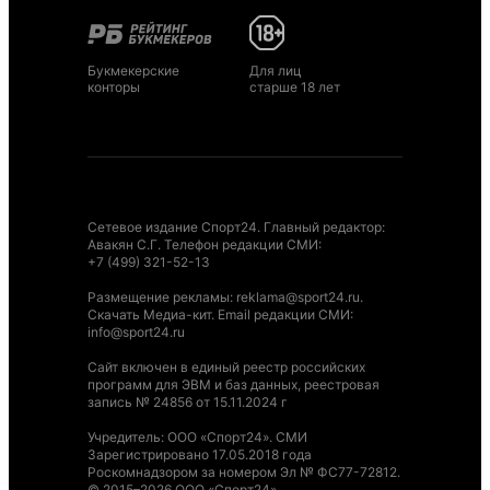
Букмекерские
Для лиц
конторы
старше 18 лет
Сетевое издание Спорт24. Главный редактор:
Авакян С.Г. Телефон редакции СМИ:
+7 (499) 321-52-13
Размещение рекламы
:
reklama@sport24.ru
.
Скачать Медиа-кит
. Email редакции СМИ:
info@sport24.ru
Сайт включен в единый реестр российских
программ для ЭВМ и баз данных, реестровая
запись № 24856 от 15.11.2024 г
Учредитель: ООО «Спорт24». СМИ
Зарегистрировано 17.05.2018 года
Роскомнадзором за номером Эл № ФС77-72812.
© 2015–2026 ООО «Спорт24»