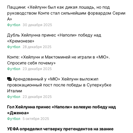
Паццини: «Хейлунн был как дикая лошадь, но под
руководством Конте стал сильнейшим форвардом Серии
А»
Футбол
30 декабря 2025
Дубль Хейлунна принес «Наполи» победу над
«Кремонезе»
Футбол
28 декабря 2025
Конте: «Хейлунн и Мактоминей не играли в «МЮ».
Спросите себя почему»
Футбол
23 декабря 2025
Арендованный у «МЮ» Хейлунн выложил
провокационный пост после победы в Суперкубке
Италии
Футбол
23 декабря 2025
Гол Хейлунна принес «Наполи» волевую победу над
«Дженоа»
Футбол
5 октября 2025
УЕФА определил четверку претендентов на звание