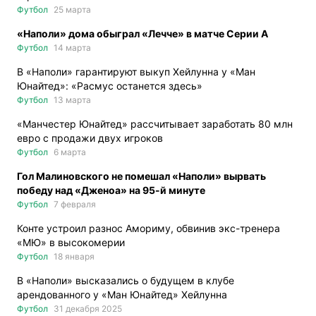
Футбол
25 марта
«Наполи» дома обыграл «Лечче» в матче Серии А
Футбол
14 марта
В «Наполи» гарантируют выкуп Хейлунна у «Ман
Юнайтед»: «Расмус останется здесь»
Футбол
13 марта
«Манчестер Юнайтед» рассчитывает заработать 80 млн
евро с продажи двух игроков
Футбол
6 марта
Гол Малиновского не помешал «Наполи» вырвать
победу над «Дженоа» на 95-й минуте
Футбол
7 февраля
Конте устроил разнос Амориму, обвинив экс-тренера
«МЮ» в высокомерии
Футбол
18 января
В «Наполи» высказались о будущем в клубе
арендованного у «Ман Юнайтед» Хейлунна
Футбол
31 декабря 2025