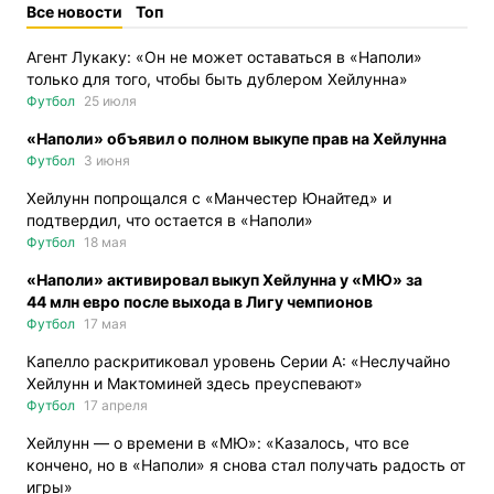
Все новости
Топ
Агент Лукаку: «Он не может оставаться в «Наполи»
только для того, чтобы быть дублером Хейлунна»
Футбол
25 июля
«Наполи» объявил о полном выкупе прав на Хейлунна
Футбол
3 июня
Хейлунн попрощался с «Манчестер Юнайтед» и
подтвердил, что остается в «Наполи»
Футбол
18 мая
«Наполи» активировал выкуп Хейлунна у «МЮ» за
44 млн евро после выхода в Лигу чемпионов
Футбол
17 мая
Капелло раскритиковал уровень Серии А: «Неслучайно
Хейлунн и Мактоминей здесь преуспевают»
Футбол
17 апреля
Хейлунн — о времени в «МЮ»: «Казалось, что все
кончено, но в «Наполи» я снова стал получать радость от
игры»