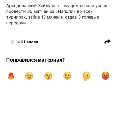
Арендованный Хейлунн в текущем сезоне успел
провести 35 матчей за «Наполи» во всех
турнирах, забив 13 мячей и отдав 3 голевые
передачи.
ФК Наполи
ФК Манчестер Юнайтед
АПЛ
Серия А
Трансферы
Понравился материал?
Расмус Хейлунн