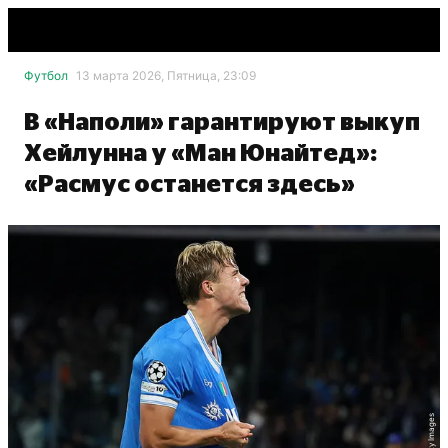
Футбол
13 марта 2026, Пятница, 23:09
В «Наполи» гарантируют выкуп
Хейлунна у «Ман Юнайтед»:
«Расмус останется здесь»
Getty Images