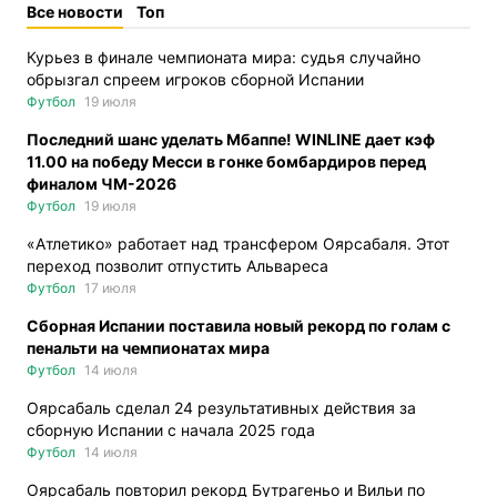
Все новости
Топ
Курьез в финале чемпионата мира: судья случайно
обрызгал спреем игроков сборной Испании
Футбол
19 июля
Последний шанс уделать Мбаппе! WINLINE дает кэф
11.00 на победу Месси в гонке бомбардиров перед
финалом ЧМ-2026
Футбол
19 июля
«Атлетико» работает над трансфером Оярсабаля. Этот
переход позволит отпустить Альвареса
Футбол
17 июля
Сборная Испании поставила новый рекорд по голам с
пенальти на чемпионатах мира
Футбол
14 июля
Оярсабаль сделал 24 результативных действия за
сборную Испании с начала 2025 года
Футбол
14 июля
Оярсабаль повторил рекорд Бутрагеньо и Вильи по