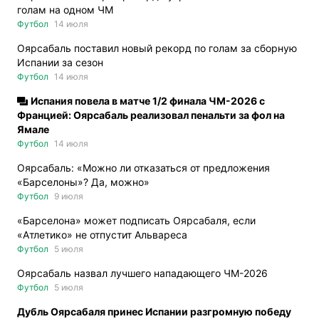
голам на одном ЧМ
Футбол
14 июля
Оярсабаль поставил новый рекорд по голам за сборную
Испании за сезон
Футбол
14 июля
Испания повела в матче 1/2 финала ЧМ-2026 с
Францией: Оярсабаль реализовал пенальти за фол на
Ямале
Футбол
14 июля
Оярсабаль: «Можно ли отказаться от предложения
«Барселоны»? Да, можно»
Футбол
9 июля
«Барселона» может подписать Оярсабаля, если
«Атлетико» не отпустит Альвареса
Футбол
5 июля
Оярсабаль назвал лучшего нападающего ЧМ-2026
Футбол
5 июля
Дубль Оярсабаля принес Испании разгромную победу