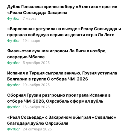
Дубль Гонсалеса принес победу «Атлетико» против
«Реала Сосьедад» Захаряна
Футбол
7 марта
«Барселона» уступила на выезде «Реалу Сосьедад» и
прервала победную серию из девяти игр в Ла Лиге
Футбол
19 января
Ямаль стал лучшим игроком Ла Лиги в ноябре,
опередив Мбаппе
Футбол
5 декабря 2025
Испания и Турция сыграли вничью, Грузия уступила
Болгарии в группе С отбора ЧМ-2026
Футбол
19 ноября 2025
Сборная Грузии разгромно проиграла Испании в
отборе ЧМ-2026, Оярсабаль оформил дубль
Футбол
15 ноября 2025
«Реал Сосьедад» с Захаряном обыграл «Севилью»
благодаря дублю Оярсабаля
Футбол
24 октября 2025