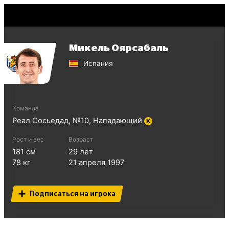
Микель Оярсабаль
Испания
Команда
Реал Сосьедад
, №
10
,
Нападающий
K
Рост и вес
Возраст
181
см
29
лет
78
кг
21 апреля 1997
Подписаться на игрока