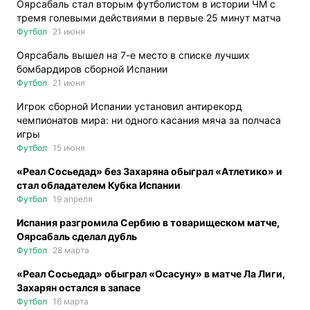
Оярсабаль стал вторым футболистом в истории ЧМ с
тремя голевыми действиями в первые 25 минут матча
Футбол
21 июня
Оярсабаль вышел на 7-е место в списке лучших
бомбардиров сборной Испании
Футбол
21 июня
Игрок сборной Испании установил антирекорд
чемпионатов мира: ни одного касания мяча за полчаса
игры
Футбол
15 июня
«Реал Сосьедад» без Захаряна обыграл «Атлетико» и
стал обладателем Кубка Испании
Футбол
19 апреля
Испания разгромила Сербию в товарищеском матче,
Оярсабаль сделал дубль
Футбол
28 марта
«Реал Сосьедад» обыграл «Осасуну» в матче Ла Лиги,
Захарян остался в запасе
Футбол
16 марта