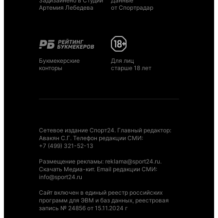
Задизайнено в Студии
Данные
Артемия Лебедева
от Спортрадар
Букмекерские
Для лиц
конторы
старше 18 лет
Сетевое издание Спорт24. Главный редактор:
Авакян С.Г. Телефон редакции СМИ:
+7 (499) 321-52-13
Размещение рекламы
:
reklama@sport24.ru
.
Скачать Медиа-кит
. Email редакции СМИ:
info@sport24.ru
Сайт включен в единый реестр российских
программ для ЭВМ и баз данных, реестровая
запись № 24856 от 15.11.2024 г