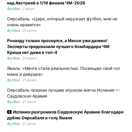
над Австрией в 1/16 финала ЧМ-2026
Футбол
2 июля
Оярсабаль: «Цирк, который окружает футбол, мне не
очень нравится»
Футбол
25 июня
Роналду только проснулся, а Месси уже далеко!
Эксперты предсказали лучшего бомбардира ЧМ:
Криша нет даже в топ-4
Футбол
24 июня
Ямаль: «Мечта стала реальностью. Посвящаю свой гол
маме и девушке»
Футбол
21 июня
Оярсабаль признан лучшим игроком матча Испания —
Саудовская Аравия
Футбол
21 июня
Испания разгромила Саудовскую Аравию благодаря
дублю Оярсабаля и голу Ямаля
Футбол
21 июня