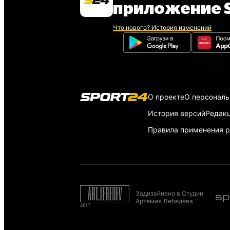
приложение S
Что нового? История изменений
О проекте
О персонал
История версий
Редак
Правила применения р
Задизайнено в Студии
Артемия Лебедева