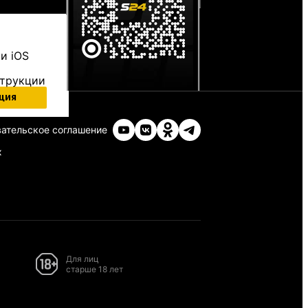
и iOS
струкции
ция
ательское соглашение
х
Для лиц
старше 18 лет