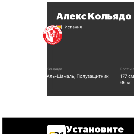
Алекс Кольядо
Испания
Команда
Рост и 
Аль-Шамаль
,
Полузащитник
177
с
66
кг
Установите