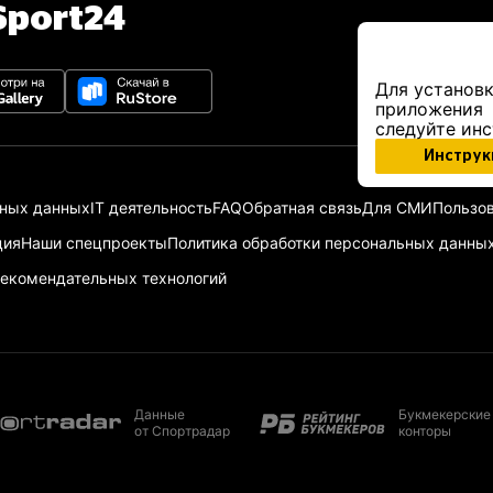
port24
Для установк
приложения
следуйте ин
Инструк
ьных данных
IT деятельность
FAQ
Обратная связь
Для СМИ
Пользов
ция
Наши спецпроекты
Политика обработки персональных данны
екомендательных технологий
Данные
Букмекерские
от Спортрадар
конторы