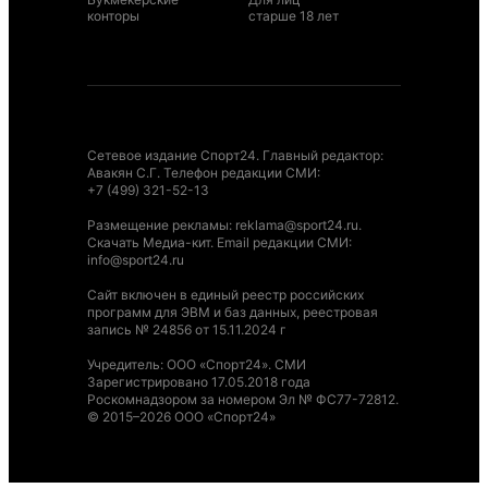
конторы
старше 18 лет
Сетевое издание Спорт24. Главный редактор:
Авакян С.Г. Телефон редакции СМИ:
+7 (499) 321-52-13
Размещение рекламы
:
reklama@sport24.ru
.
Скачать Медиа-кит
. Email редакции СМИ:
info@sport24.ru
Сайт включен в единый реестр российских
программ для ЭВМ и баз данных, реестровая
запись № 24856 от 15.11.2024 г
Учредитель: ООО «Спорт24». СМИ
Зарегистрировано 17.05.2018 года
Роскомнадзором за номером Эл № ФС77-72812.
© 2015–2026 ООО «Спорт24»