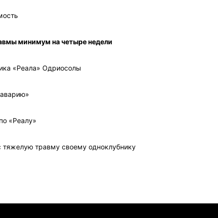
мость
авмы минимум на четыре недели
ника «Реала» Одриосолы
Баварию»
по «Реалу»
с тяжелую травму своему одноклубнику