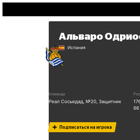
Альваро Одрио
Испания
Команда
Рос
Реал Сосьедад
, №
20
,
Защитник
17
66
Подписаться на игрока