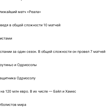
ближайший матч «Реала»
оведя в общей сложности 10 матчей
листами
пании за один сезон. В общей сложности он провел 7 матчей
Коутиньо и Одриосолы
защитника Одриосолу
на 120 млн евро. В их числе — Бэйл и Хамес
тболистов мира