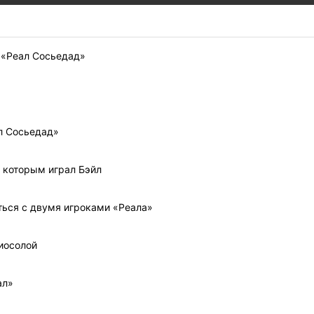
 «Реал Сосьедад»
л Сосьедад»
д которым играл Бэйл
ться с двумя игроками «Реала»
иосолой
ал»