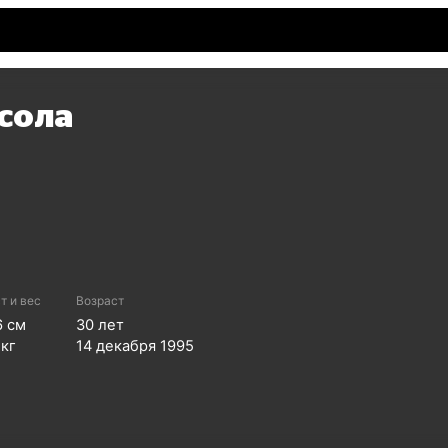
сола
т и вес
Возраст
6
см
30
лет
кг
14 декабря 1995