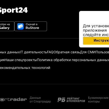
port24
Для установк
приложения
следуйте ин
Инструк
ьных данных
IT деятельность
FAQ
Обратная связь
Для СМИ
Пользов
ция
Наши спецпроекты
Политика обработки персональных данны
екомендательных технологий
Данные
Букмекерские
от Спортрадар
конторы