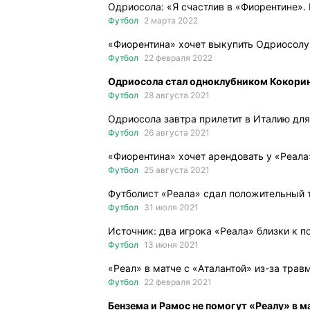
Одриосола: «Я счастлив в «Фиорентине».
Футбол
2 марта 2022
«Фиорентина» хочет выкупить Одриосолу
Футбол
22 февраля 2022
Одриосола стал одноклубником Кокори
Футбол
28 августа 2021
Одриосола завтра прилетит в Италию дл
Футбол
26 августа 2021
«Фиорентина» хочет арендовать у «Реал
Футбол
25 августа 2021
Футболист «Реала» сдал положительный 
Футбол
31 июля 2021
Источник: два игрока «Реала» близки к 
Футбол
13 июня 2021
«Реал» в матче с «Аталантой» из-за трав
Футбол
22 февраля 2021
Бензема и Рамос не помогут «Реалу» в 