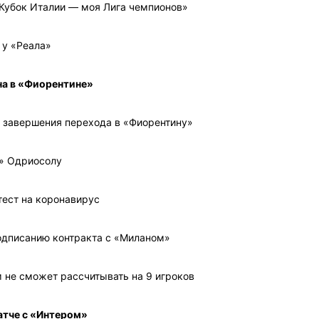
 Кубок Италии — моя Лига чемпионов»
 у «Реала»
на в «Фиорентине»
я завершения перехода в «Фиорентину»
а» Одриосолу
тест на коронавирус
подписанию контракта с «Миланом»
м не сможет рассчитывать на 9 игроков
матче с «Интером»