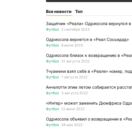
Все новости
Топ
Защитник «Реала» Одриосола вернулся в
Футбол
2 сентября 2023
Одриосола вернется в «Реал Сосьедад»
Футбол
8 июля 2023
Одриосола близок к возвращению в «Реа
Футбол
31 августа 2022
Тчуамени взял себе в «Реале» номер, по
Футбол
7 августа 2022
Анчелотти этим летом собирается расста
Футбол
3 августа 2022
«Интер» может заменить Дюмфриса Одр
Футбол
12 июня 2022
Одриосола объявил о возвращении в «Ре
Футбол
28 мая 2022