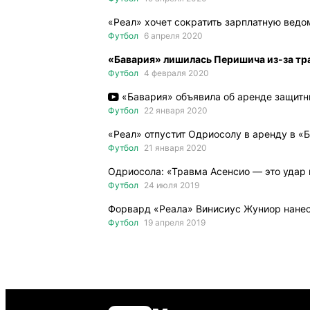
«Реал» хочет сократить зарплатную ведо
Футбол
6 апреля 2020
«Бавария» лишилась Перишича из-за тр
Футбол
4 февраля 2020
«Бавария» объявила об аренде защит
Футбол
22 января 2020
«Реал» отпустит Одриосолу в аренду в «
Футбол
21 января 2020
Одриосола: «Травма Асенсио — это удар 
Футбол
24 июля 2019
Форвард «Реала» Винисиус Жуниор нане
Футбол
19 апреля 2019