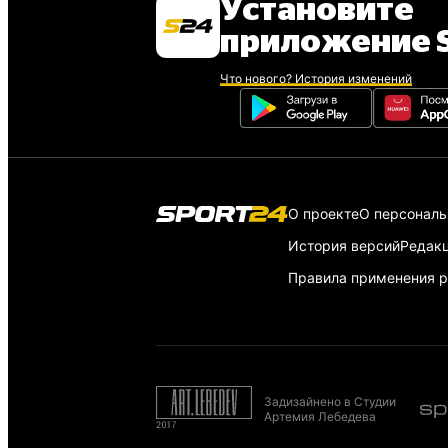
Установите
приложение S
Что нового? История изменений
О проекте
О персонал
История версий
Редак
Правила применения р
Задизайнено в Студии
Артемия Лебедева