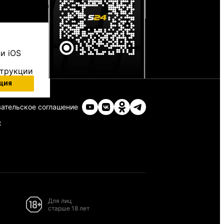
и iOS
струкции
ция
ательское соглашение
х
Для лиц
старше 18 лет