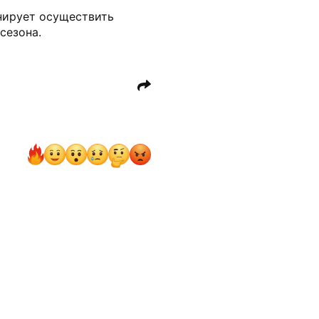
анирует осуществить
сезона.
адрид