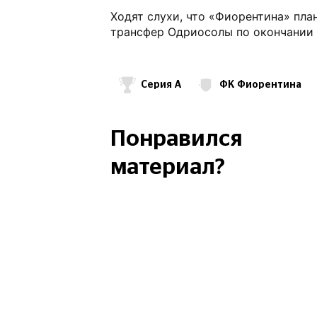
Ходят слухи, что «Фиорентина» пл
трансфер Одриосолы по окончании 
Серия А
ФК Фиорентина
Альваро Одриосола
ФК Реал М
Ла Лига
Понравился
материал?