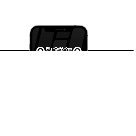
и iOS
струкции
ция
ательское соглашение
х