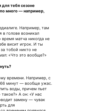
 для тебя сезоне
ло много — например,
едиалиге. Например, там
я в голове возникал
о время матча никогда не
ебе висит игрок. И ты
за тобой никто не
мал: «Что это вообще?»
нуть?
му времени. Например, с
 66 минут — вообще ужас.
опить воды, причем пьет
 такое?» А он: «У нас
оводит замену — чувак
рть для
 со временем появился