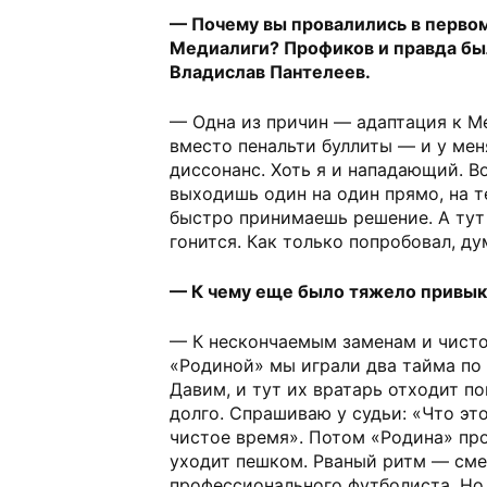
— Почему вы провалились в первом
Медиалиги? Профиков и правда бы
Владислав Пантелеев.
— Одна из причин — адаптация к М
вместо пенальти буллиты — и у мен
диссонанс. Хоть я и нападающий. В
выходишь один на один прямо, на т
быстро принимаешь решение. А тут 
гонится. Как только попробовал, ду
— К чему еще было тяжело привык
— К нескончаемым заменам и чисто
«Родиной» мы играли два тайма по
Давим, и тут их вратарь отходит п
долго. Спрашиваю у судьи: «Что это
чистое время». Потом «Родина» пр
уходит пешком. Рваный ритм — сме
профессионального футболиста. Но