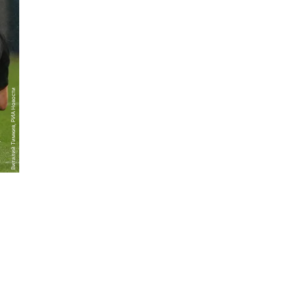
Виталий Тимкив, РИА Новости