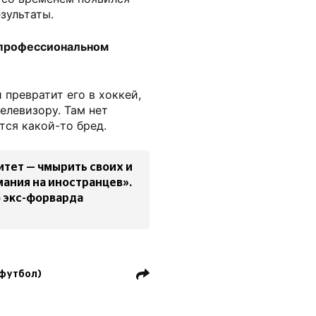
зультаты.
 профессиональном
 превратит его в хоккей,
елевизору. Там нет
тся какой-то бред.
итет — чмырить своих и
мания на иностранцев».
 экс-форварда
футбол)