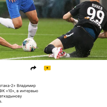
ртака-2» Владимир
ФК «10», в интервью
Фаткадынову
е.