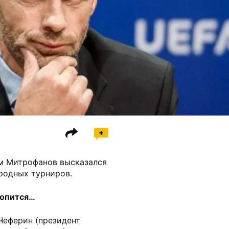
м Митрофанов высказался
родных турниров.
ропится…
Чеферин (президент