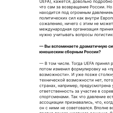
UEFA), кажется, довольно подробно 
что сам за возвращение России. Но
находится под огромным давлением
политических сил как внутри Европы,
сожалению, ничего с этим не может
международная организация приним
нужно учитывать вопросы логистики
— Вы вспоминаете драматичную си
юношеским сборным России?
— В том числе. Тогда UEFA принял р
потом изменил формулировку на «п
возможности». И уже позже столкну
технической возможности нет, пото
странах, например, предусмотрена 
ответственность за участие в соре
спортсменами. Так что давление ес
ассоциации признавались, что, ког
он с ними не советовался. Вполне 