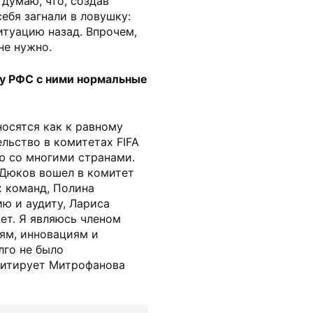
 думаю, что, создав
себя загнали в ловушку:
итуацию назад. Впрочем,
не нужно.
 у РФС с ними нормальные
носятся как к равному
ельство в комитетах FIFA
ю со многими странами.
 Дюков вошел в комитет
 команд, Полина
ю и аудиту, Лариса
ет. Я являюсь членом
ям, инновациям и
лго не было
 цитирует Митрофанова