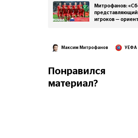
Митрофанов: «Сб
представляющий 
игроков — ориент
Максим Митрофанов
УЕФА
Александер Чеферин
ФИФ
Сборная России по футболу
Понравился
материал?