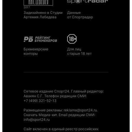
Задизайнено в Студии
Данные
Артемия Лебедева
от Спортрадар
Букмекерские
Для лиц
конторы
старше 18 лет
Сетевое издание Спорт24. Главный редактор:
Авакян С.Г. Телефон редакции СМИ:
+7 (499) 321-52-13
Размещение рекламы
:
reklama@sport24.ru
.
Скачать Медиа-кит
. Email редакции СМИ:
info@sport24.ru
Сайт включен в единый реестр российских