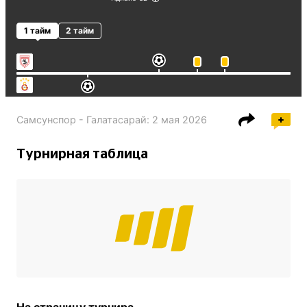
1 тайм
2 тайм
Самсунспор - Галатасарай
:
2 мая 2026
Турнирная таблица