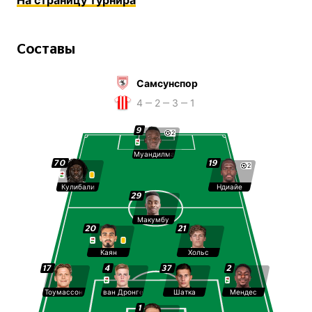
На страницу турнира
Составы
Самсунспор
4 ‒ 2 ‒ 3 ‒ 1
9
2
Муандилмаджи
70
19
2
Кулибали
Ндиайе
29
Макумбу
20
21
Каян
Хольс
17
4
37
2
Тоумассон
ван Дронгелен
Шатка
Мендес
1