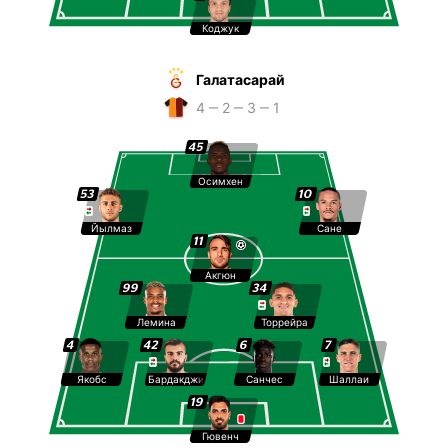
Коджук
Галатасарай
4 ‒ 2 ‒ 3 ‒ 1
45
Осимхен
53
10
Йылмаз
Сане
11
Акгюн
99
34
Лемина
Торрейра
4
42
6
7
Якобс
Бардакджи
Санчес
Шаллаи
19
Гювенч