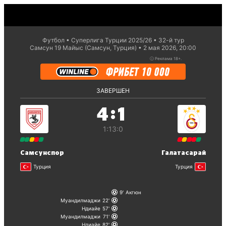
Футбол
Суперлига Турции 2025/26
32-й тур
Самсун 19 Майыс (Самсун, Турция)
2 мая 2026, 20:00
ⓘ
Реклама 18+.
ЗАВЕРШЕН
:
4
1
1:1
3:0
Самсунспор
Галатасарай
Турция
Турция
9
Акгюн
Муандилмаджи
22
Ндиайе
57
Муандилмаджи
71
Ндиайе
82