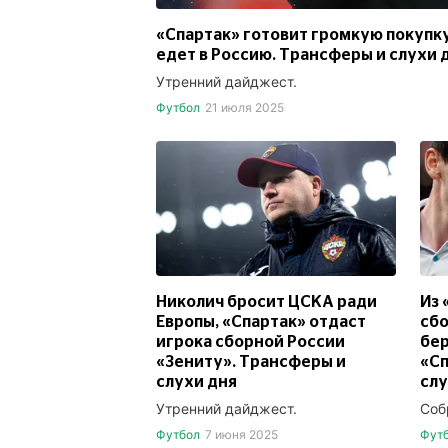
«Спартак» готовит громкую покупку
едет в Россию. Трансферы и слухи 
Утренний дайджест.
Футбол
21 июля 2025
Николич бросит ЦСКА ради
Из 
Европы, «Спартак» отдаст
сбо
игрока сборной России
бер
«Зениту». Трансферы и
«Сп
слухи дня
слу
Утренний дайджест.
Соб
Футбол
7 июня 2025
Фут