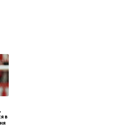
,
я в
дня