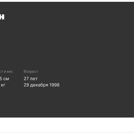
н
ст и вес
Возраст
5
см
27
лет
кг
29 декабря 1998