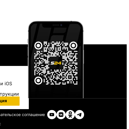
и iOS
струкции
ция
ательское соглашение
х