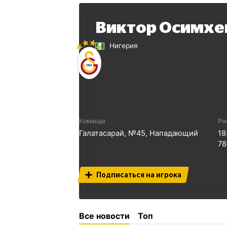
Виктор Осимхе
Нигерия
Команда
Ро
Галатасарай
, №
45
,
Нападающий
18
78
Подписаться на игрока
Все новости
Топ