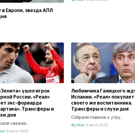
 в Европе, звезда АПЛ
дня
«Зенита» ушел игрок
Любимчика Галицкого жду
рной России, «Реал»
Испании, «Реал» покупает
ет экс-форварда
своего же воспитанника.
артака». Трансферы и
Трансферы и слухи дня
хи дня
Собрали главное к утру.
рали свежее.
Футбол
5 июня 2025
бол
6 июня 2025