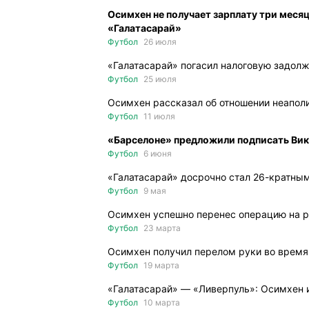
Осимхен не получает зарплату три месяца
«Галатасарай»
Футбол
26 июля
«Галатасарай» погасил налоговую задол
Футбол
25 июля
Осимхен рассказал об отношении неапол
Футбол
11 июля
«Барселоне» предложили подписать Ви
Футбол
6 июня
«Галатасарай» досрочно стал 26-кратны
Футбол
9 мая
Осимхен успешно перенес операцию на р
Футбол
23 марта
Осимхен получил перелом руки во время
Футбол
19 марта
«Галатасарай» — «Ливерпуль»: Осимхен и
Футбол
10 марта