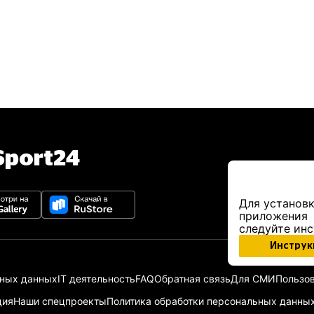
port24
Для установк
приложения
следуйте ин
Инструк
ьных данных
IT деятельность
FAQ
Обратная связь
Для СМИ
Пользов
ция
Наши спецпроекты
Политика обработки персональных данны