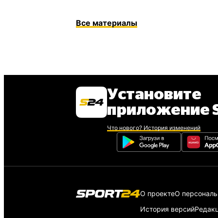
Все материалы
Установите
приложение S
Что нового? История изменений
О проекте
О персонал
История версий
Редак