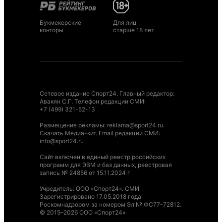
Букмекерские
Для лиц
конторы
старше 18 лет
Сетевое издание Спорт24. Главный редактор:
Авакян С.Г. Телефон редакции СМИ:
+7 (499) 321-52-13
Размещение рекламы
:
reklama@sport24.ru
.
Скачать Медиа-кит
. Email редакции СМИ:
info@sport24.ru
Сайт включен в единый реестр российских
программ для ЭВМ и баз данных, реестровая
запись № 24856 от 15.11.2024 г
Учредитель: ООО «Спорт24». СМИ
Зарегистрировано 17.05.2018 года
Роскомнадзором за номером Эл № ФС77-72812.
© 2015–2026 ООО «Спорт24»