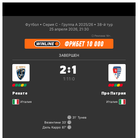
Футбол
Серия С - Группа A 2025/26
38-й тур
25 апреля 2026, 21:30
ⓘ
Реклама 18+.
ЗАВЕРШЕН
:
2
1
1:1
1:0
Ренате
Про Патрия
Италия
Италия
31
Тунев
Везентини
33
Дель Карро
87