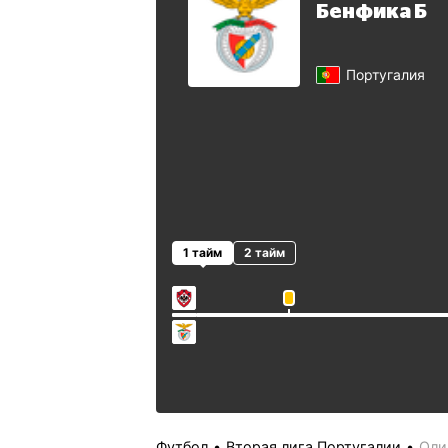
Бенфика Б
Португалия
1 тайм
2 тайм
Футбол
Вторая лига Португалии
Оли