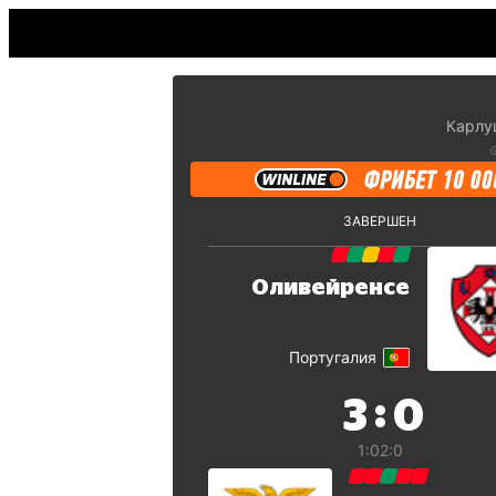
Карлу
ЗАВЕРШЕН
Оливейренсе
Португалия
:
3
0
1:0
2:0