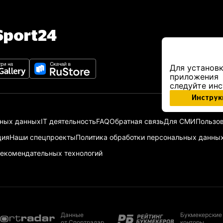
port24
Для установк
приложения
следуйте ин
Инструк
ьных данных
IT деятельность
FAQ
Обратная связь
Для СМИ
Пользов
ция
Наши спецпроекты
Политика обработки персональных данны
екомендательных технологий
Данные
Букмекерские
от Спортрадар
конторы