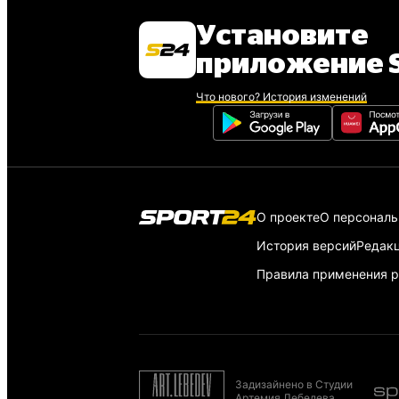
Установите
приложение S
Что нового? История изменений
О проекте
О персонал
История версий
Редак
Правила применения р
Задизайнено в Студии
Артемия Лебедева