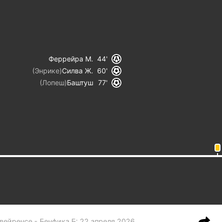
Феррейра М.
44
(
Энрике
)
Силва Ж.
60
(
Лопеш
)
Баштуш
77
вейренсе - Бенфика Б
:
22 апреля 2026