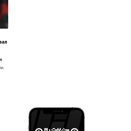
вал
н
ли.