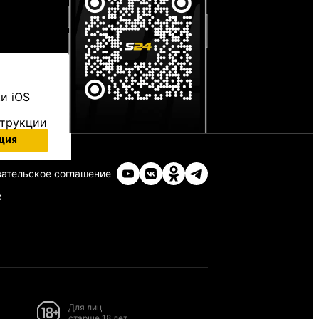
и iOS
струкции
ция
ательское соглашение
х
Для лиц
старше 18 лет