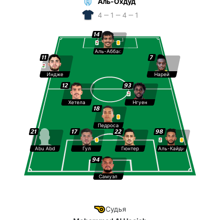
Аль-Охдуд
4 ‒ 1 ‒ 4 ‒ 1
14
Аль-Аббас
11
7
Индже
Нарей
12
93
Хетела
Нгуен
18
Педроса
21
17
22
98
Abu Abd
Гул
Гюнтер
Аль-Кайди
94
Самуэл
Судья