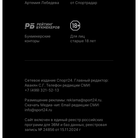
Артемия Лебедева
от Спортрадар
Букмекерские
Для лиц
конторы
старше 18 лет
Сетевое издание Спорт24. Главный редактор:
Авакян С.Г. Телефон редакции СМИ:
+7 (499) 321-52-13
Размещение рекламы
:
reklama@sport24.ru
.
Скачать Медиа-кит
. Email редакции СМИ:
info@sport24.ru
Сайт включен в единый реестр российских
программ для ЭВМ и баз данных, реестровая
запись № 24856 от 15.11.2024 г