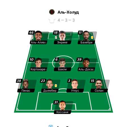
Аль-Холуд
4 ‒ 3 ‒ 3
46
18
11
Аль-Алива
Энрике
Бахебри
10
6
39
Кортахарена
Бакли
Аль-Досари
38
23
3
15
Пинас
Дьембер
Уткус
Солан
31
Коссани