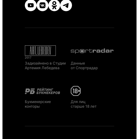
Задизайнено в Студии
Данные
Артемия Лебедева
от Спортрадар
Букмекерские
Для лиц
конторы
старше 18 лет