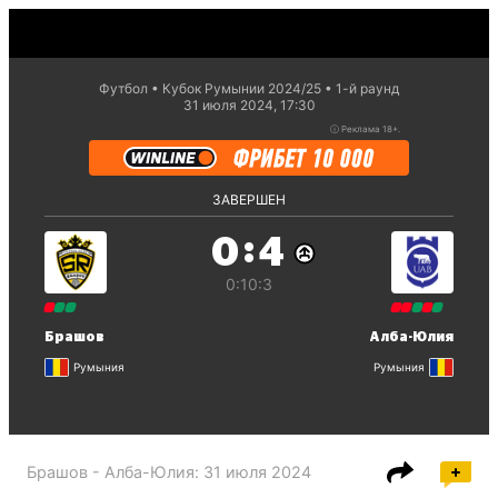
Футбол
Кубок Румынии 2024/25
1-й раунд
31 июля 2024, 17:30
ⓘ
Реклама 18+.
ЗАВЕРШЕН
:
0
4
0:1
0:3
Брашов
Алба-Юлия
Румыния
Румыния
Брашов - Алба-Юлия
:
31 июля 2024