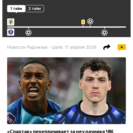
1 тайм
2 тайм
Новости
Радомлье - Целе
:
11 апреля 2026
«Спартак» переплачивает за неудачника ЧМ,