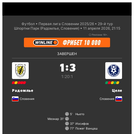
Футбол
Первая лига Словении 2025/26
29-й тур
Шпортни Парк (Радомлье, Словения)
11 апреля 2026, 21:15
ⓘ
Реклама 18+.
ЗАВЕРШЕН
:
1
3
1:2
0:1
Радомлье
Целе
Словения
Словения
5
Ньето
Мезнар
31
37
Иосифов
77
Пожег Ванцаш