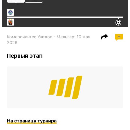
Комерсиантес Унидос - Мельгар
:
10 мая
2026
Первый этап
На страницу турнира