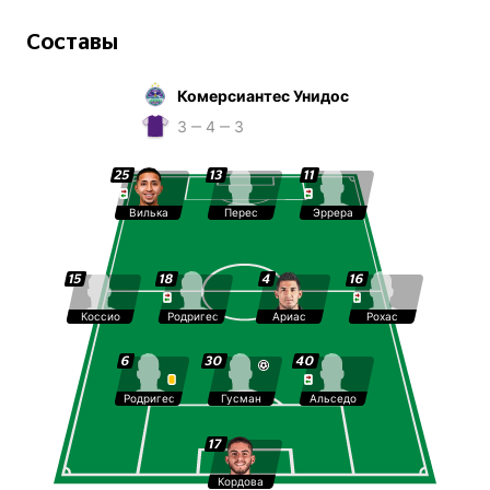
Составы
Комерсиантес Унидос
3 ‒ 4 ‒ 3
25
13
11
Вилька
Перес
Эррера
15
18
4
16
Коссио
Родригес
Ариас
Рохас
6
30
40
Родригес
Гусман
Альседо
17
Кордова