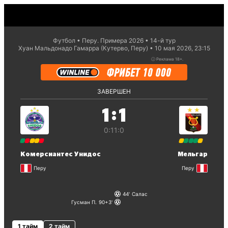
Футбол
Перу. Примера 2026
14-й тур
Хуан Мальдонадо Гамарра (Кутерво, Перу)
10 мая 2026, 23:15
ⓘ
Реклама 18+.
ЗАВЕРШЕН
:
1
1
0:1
1:0
Комерсиантес Унидос
Мельгар
Перу
Перу
44
Салас
Гусман П.
90+3
1 тайм
2 тайм