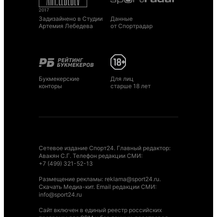
Задизайнено в Студии
Данные
Артемия Лебедева
от Спортрадар
Букмекерские
Для лиц
конторы
старше 18 лет
Сетевое издание Спорт24. Главный редактор:
Авакян С.Г. Телефон редакции СМИ:
+7 (499) 321-52-13
Размещение рекламы
:
reklama@sport24.ru
.
Скачать Медиа-кит
. Email редакции СМИ:
info@sport24.ru
Сайт включен в единый реестр российских