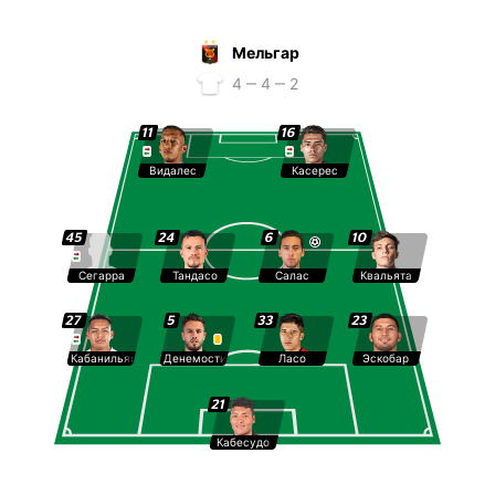
Мельгар
4 ‒ 4 ‒ 2
11
16
Видалес
Касерес
45
24
6
10
Сегарра
Тандасо
Салас
Квальята
27
5
33
23
Кабанильяс
Денемостир
Ласо
Эскобар
21
Кабесудо