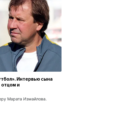
футбол». Интервью сына
 отцом и
еру Марата Измайлова.