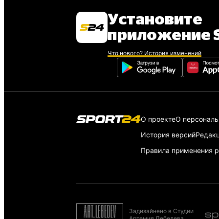
Установите
приложение S
Что нового? История изменений
О проекте
О персонал
История версий
Редак
Правила применения р
Задизайнено в Студии
Артемия Лебедева