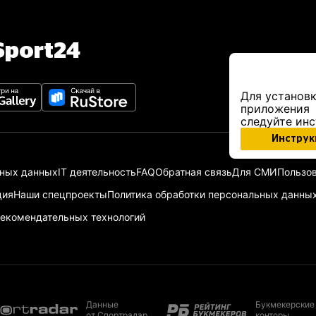
port24
Для установк
приложения
следуйте ин
Инструк
ьных данных
IT деятельность
FAQ
Обратная связь
Для СМИ
Пользов
ция
Наши спецпроекты
Политика обработки персональных данны
екомендательных технологий
Данные
Букмекерские
от Спортрадар
конторы