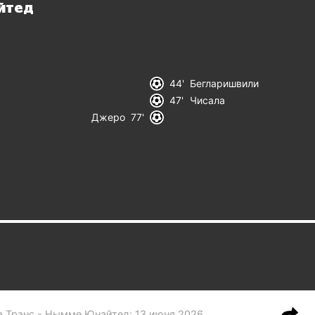
йтед
44
Бегларишвили
47
Чисала
Джеро
77
а Транс - Нымме Юнайтед
:
13 июня 2026