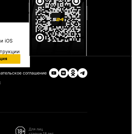
и iOS
струкции
ция
ательское соглашение
х
Для лиц
старше 18 лет