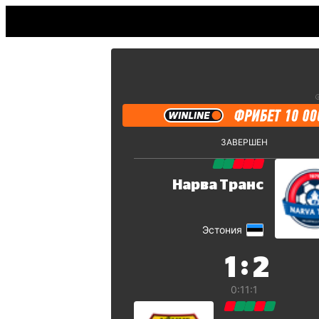
ЗАВЕРШЕН
Нарва Транс
Эстония
:
1
2
0:1
1:1