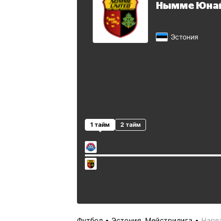
Нымме Юна
Эстония
1 тайм
2 тайм
Футбол
Эстония. Мейстрилига
Нарв