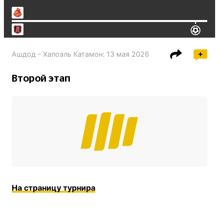
Ашдод - Хапоэль Катамон
:
13 мая 2026
Второй этап
На страницу турнира