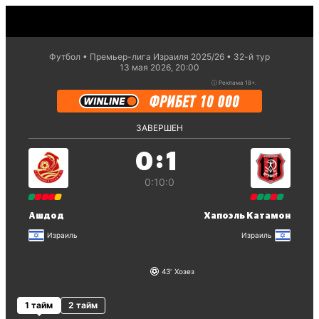
Футбол
Премьер-лига Израиля 2025/26
32-й тур
13 мая 2026, 20:00
ⓘ
Реклама 18+.
ЗАВЕРШЕН
:
0
1
0:1
0:0
Ашдод
Хапоэль Катамон
Израиль
Израиль
43
Хозез
1 тайм
2 тайм