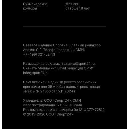
Букмекерские
Для лиц
конторы
старше 18 лет
Сетевое издание Спорт24. Главный редактор:
Авакян С.Г. Телефон редакции СМИ:
+7 (499) 321-52-13
Размещение рекламы
:
reklama@sport24.ru
.
Скачать Медиа-кит
. Email редакции СМИ:
info@sport24.ru
Сайт включен в единый реестр российских
программ для ЭВМ и баз данных, реестровая
запись № 24856 от 15.11.2024 г
Учредитель: ООО «Спорт24». СМИ
Зарегистрировано 17.05.2018 года
Роскомнадзором за номером Эл № ФС77-72812.
© 2015–2026 ООО «Спорт24»