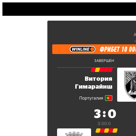
А
ЗАВЕРШЕН
Витория
Гимарайнш
Португалия
:
3
0
3:0
0:0