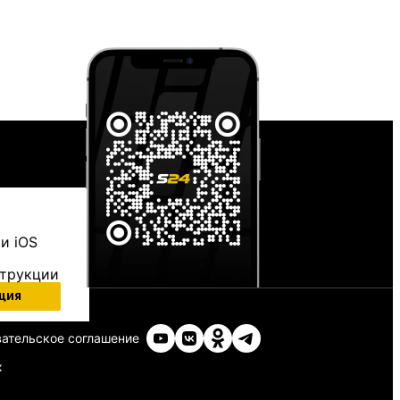
и iOS
струкции
ция
ательское соглашение
х