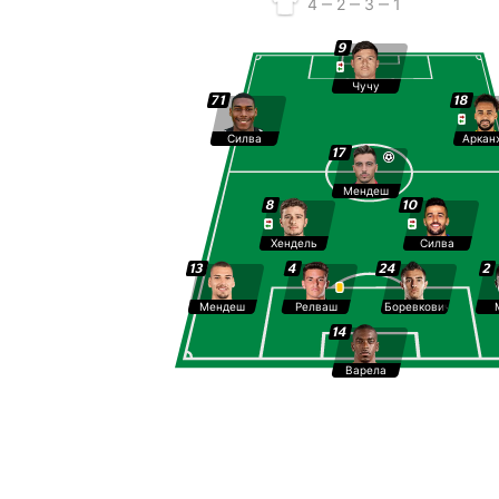
4 ‒ 2 ‒ 3 ‒ 1
9
Чучу
71
18
Силва
Аркан
17
Мендеш
8
10
Хендель
Силва
13
4
24
2
Мендеш
Релваш
Боревкович
14
Варела