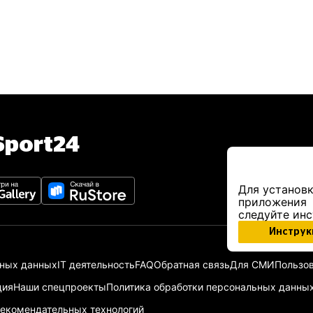
port24
Для установк
приложения
следуйте ин
Инструк
ьных данных
IT деятельность
FAQ
Обратная связь
Для СМИ
Пользов
ция
Наши спецпроекты
Политика обработки персональных данны
екомендательных технологий