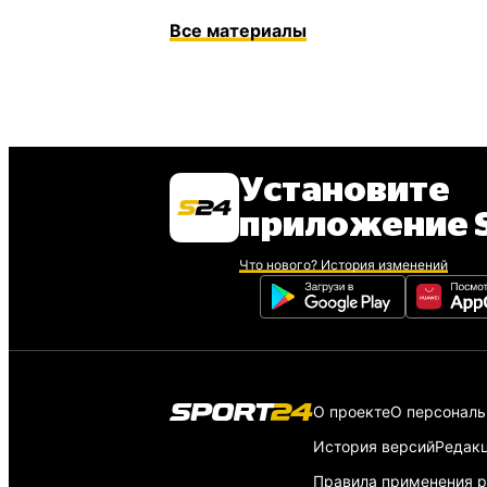
Все материалы
Установите
приложение S
Что нового? История изменений
О проекте
О персонал
История версий
Редак
Правила применения р