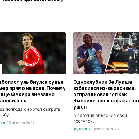
болист улыбнулся судье
Одноклубник Зе Луиша
мер прямо на поле. Почему
взбесился из-за расизма:
дце Фехера внезапно
отпраздновал гол как
тановилось
Эменике, послал фанатов 
ушел
ез полгода он хотел сыграть
дьбу.
А сегодня объяснил свой
поступок.
бол
25 января 2022
Футбол
18 февраля 2020