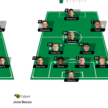
4 ‒ 2 ‒ 3 ‒ 1
9
Клейтон
11
7
жу
Мораиш
Луис
80
Польман
29
34
Бакулас
Тыкназ
17
2
3
20
Мага
Врусаи
Панзо
Ндой
Томе
1
Мишта
Судья
Jose Bessa