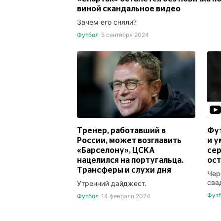
виной скандальное видео
Зачем его сняли?
Футбол
5 сентября 2024
Тренер, работавший в
Фут
России, может возглавить
и у
«Барселону», ЦСКА
сер
нацелился на португальца.
ос
Трансферы и слухи дня
Чер
сва
Утренний дайджест.
Фут
Футбол
14 февраля 2024