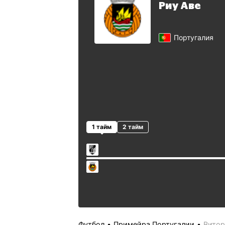
Риу Аве
Португалия
1 тайм
2 тайм
Футбол
Примейра Португалии
Витор