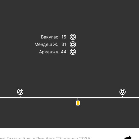
Бакулас
15
Мендеш Ж.
31
Арканжу
44
ия Гимарайнш - Риу Аве
:
27 апреля 2025