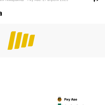
а
Риу Аве