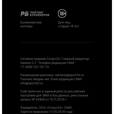
Букмекерские
Для лиц
конторы
старше 18 лет
Сетевое издание Спорт24. Главный редактор:
Авакян С.Г. Телефон редакции СМИ:
+7 (499) 321-52-13
Размещение рекламы
:
reklama@sport24.ru
.
Скачать Медиа-кит
. Email редакции СМИ:
info@sport24.ru
Сайт включен в единый реестр российских
программ для ЭВМ и баз данных, реестровая
запись № 24856 от 15.11.2024 г
Учредитель: ООО «Спорт24». СМИ
Зарегистрировано 17.05.2018 года