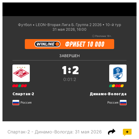
Футбол
LEON-Вторая Лига Б. Группа 2 2026
10-й тур
31 мая 2026, 16:00
ⓘ
Реклама 18+.
ЗАВЕРШЕН
:
1
2
0:0
1:2
Спартак-2
Динамо-Вологда
Россия
Россия
Спартак-2 - Динамо-Вологда
:
31 мая 2026