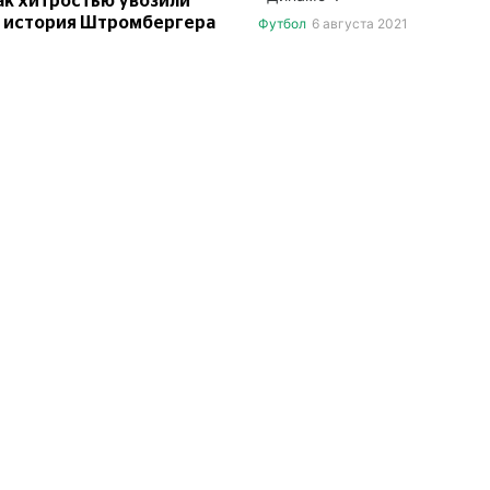
ак хитростью увозили
— история Штромбергера
Футбол
6 августа 2021