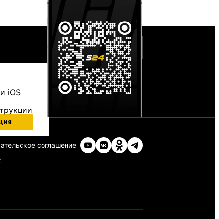
и iOS
струкции
ция
ательское соглашение
х