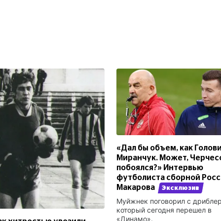
«Дал бы объем, как Голови
Миранчук. Может, Черчес
побоялся?» Интервью
футболиста сборной Рос
Макарова
Эксклюзив
Муйжнек поговорил с дрибле
который сегодня перешел в
«Динамо».