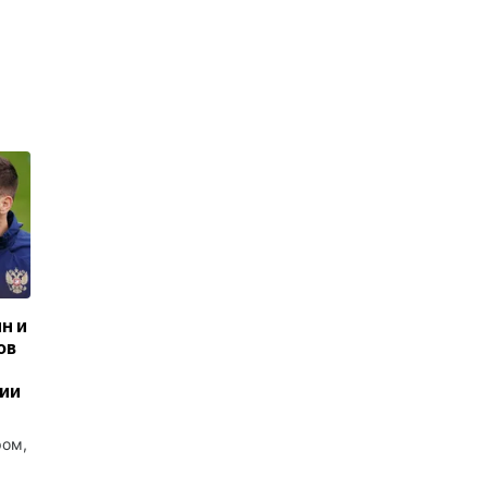
н и
ов
сии
ром,