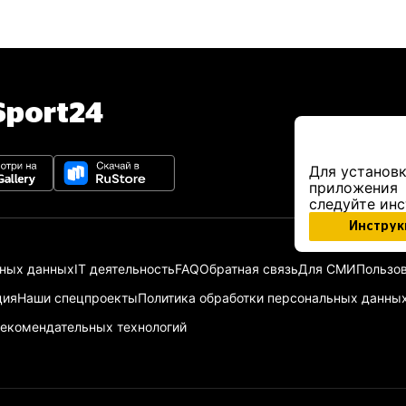
port24
Для установк
приложения
следуйте ин
Инструк
ьных данных
IT деятельность
FAQ
Обратная связь
Для СМИ
Пользов
ция
Наши спецпроекты
Политика обработки персональных данны
екомендательных технологий