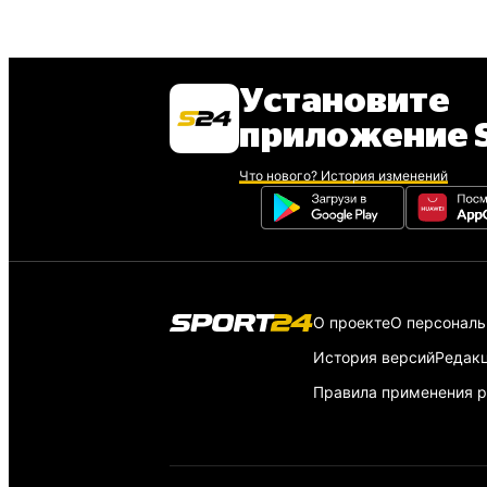
Установите
приложение S
Что нового? История изменений
О проекте
О персонал
История версий
Редак
Правила применения р