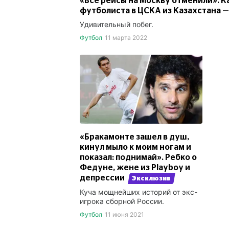
«Все рейсы на Москву отменили». К
футболиста в ЦСКА из Казахстана 
Удивительный побег.
Футбол
11 марта 2022
«Бракамонте зашел в душ,
кинул мыло к моим ногам и
показал: поднимай». Ребко о
Федуне, жене из Playboy и
депрессии
Эксклюзив
Куча мощнейших историй от экс-
игрока сборной России.
Футбол
11 июня 2021