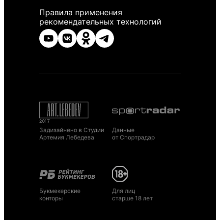
Правила применения
рекомендательных технологий
Задизайнено в Студии
Данные
Артемия Лебедева
от Спортрадар
Букмекерские
Для лиц
конторы
старше 18 лет