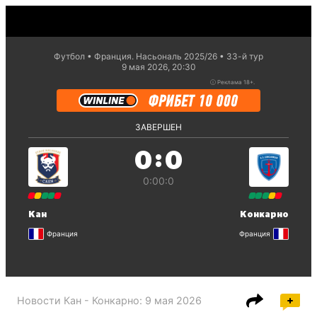
Футбол
Франция. Насьональ 2025/26
33-й тур
9 мая 2026, 20:30
ⓘ
Реклама 18+.
ЗАВЕРШЕН
:
0
0
0:0
0:0
Кан
Конкарно
Франция
Франция
Новости
Кан - Конкарно
:
9 мая 2026