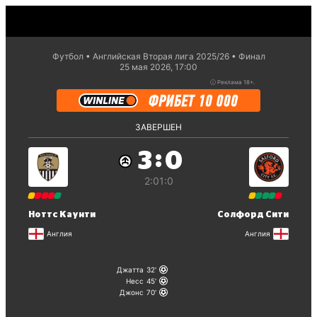
Футбол
Английская Вторая лига 2025/26
Финал
25 мая 2026, 17:00
ⓘ
Реклама 18+.
ЗАВЕРШЕН
:
3
0
2:0
1:0
Ноттс Каунти
Солфорд Сити
Англия
Англия
Джатта
32
Несс
45
Джонс
70