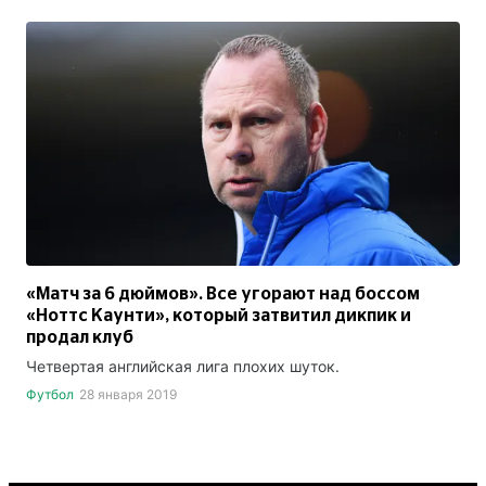
«Матч за 6 дюймов». Все угорают над боссом
«Ноттс Каунти», который затвитил дикпик и
продал клуб
Четвертая английская лига плохих шуток.
Футбол
28 января 2019