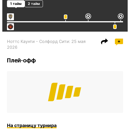
1 тайм
2 тайм
Ноттс Каунти - Солфорд Сити
:
25 мая
2026
Плей-офф
На страницу турнира