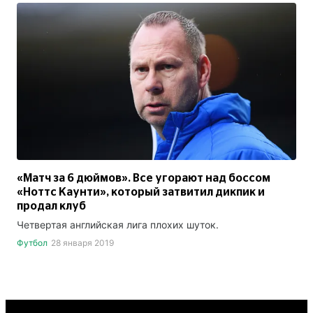
«Матч за 6 дюймов». Все угорают над боссом
«Ноттс Каунти», который затвитил дикпик и
продал клуб
Четвертая английская лига плохих шуток.
Футбол
28 января 2019