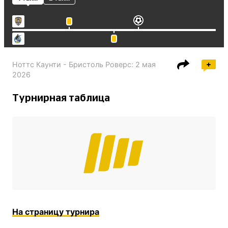
Ноттс Каунти - Бристоль Роверс
:
2 мая
2026
Турнирная таблица
На страницу турнира