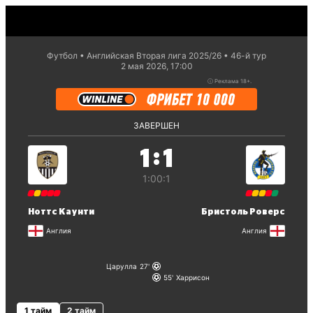
Футбол
Английская Вторая лига 2025/26
46-й тур
2 мая 2026, 17:00
ⓘ
Реклама 18+.
ЗАВЕРШЕН
:
1
1
1:0
0:1
Ноттс Каунти
Бристоль Роверс
Англия
Англия
Царулла
27
55
Харрисон
1 тайм
2 тайм