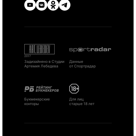
Задизайнено в Студии
Данные
Артемия Лебедева
от Спортрадар
Букмекерские
Для лиц
конторы
старше 18 лет