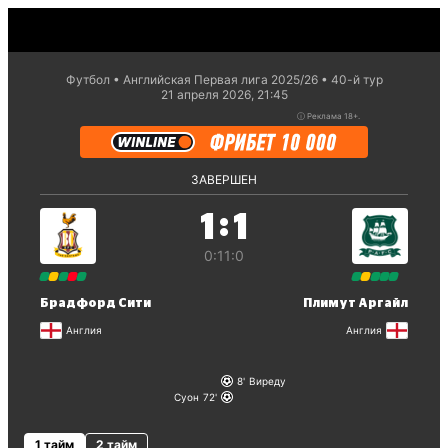
Футбол
Английская Первая лига 2025/26
40-й тур
21 апреля 2026, 21:45
ⓘ
Реклама 18+.
ЗАВЕРШЕН
:
1
1
0:1
1:0
Брадфорд Сити
Плимут Аргайл
Англия
Англия
8
Виреду
Суон
72
1 тайм
2 тайм