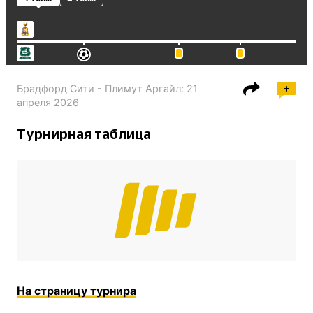
Брадфорд Сити - Плимут Аргайл
:
21
апреля 2026
Турнирная таблица
На страницу турнира