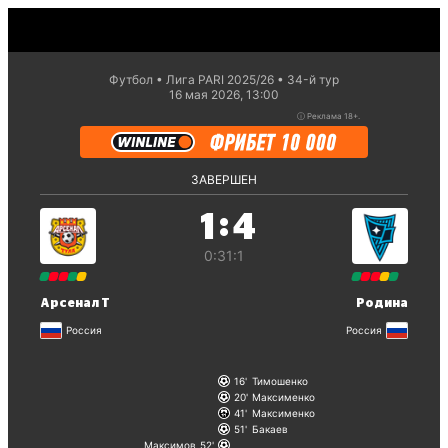
Футбол
Лига PARI 2025/26
34-й тур
16 мая 2026, 13:00
ⓘ
Реклама 18+.
ЗАВЕРШЕН
:
1
4
0:3
1:1
Арсенал Т
Родина
Россия
Россия
16
Тимошенко
20
Максименко
41
Максименко
51
Бакаев
Максимов
52