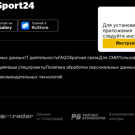
port24
Для установк
приложения
следуйте ин
Инструк
ьных данных
IT деятельность
FAQ
Обратная связь
Для СМИ
Пользов
ция
Наши спецпроекты
Политика обработки персональных данны
екомендательных технологий
Данные
Букмекерские
от Спортрадар
конторы