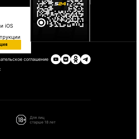
и iOS
струкции
ция
ательское соглашение
х
Для лиц
старше 18 лет