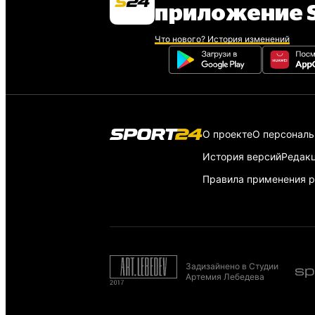
приложение S
Что нового? История изменений
О проекте
О персонал
История версий
Редак
Правила применения р
Задизайнено в Студии
Артемия Лебедева