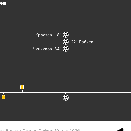
ия
Крастев
8
22
Райчев
Чунчуков
64
ак Варна - Славия София
:
10 мая 2026