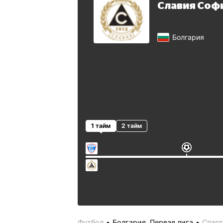
Славия Соф
Болгария
1 тайм
2 тайм
Футбол
Болгария. Первая лига
Спарт