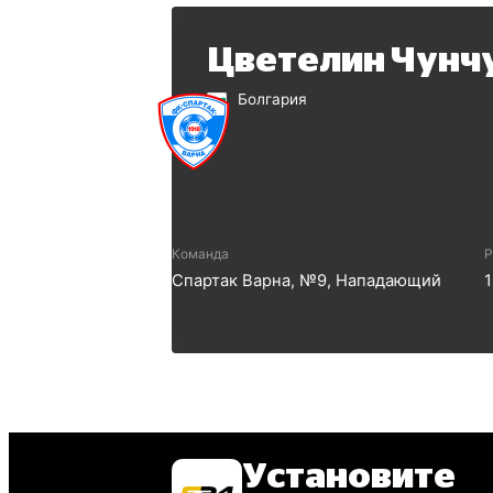
Цветелин Чунч
Болгария
Команда
Р
Спартак Варна
, №
9
,
Нападающий
Установите