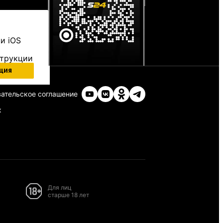
и iOS
струкции
ция
ательское соглашение
х
Для лиц
старше 18 лет