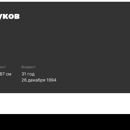
уков
ост
Возраст
187
см
31
год
26 декабря 1994