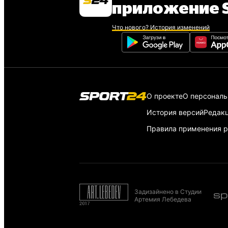
приложение S
Что нового? История изменений
О проекте
О персонал
История версий
Редак
Правила применения р
Задизайнено в Студии
Артемия Лебедева