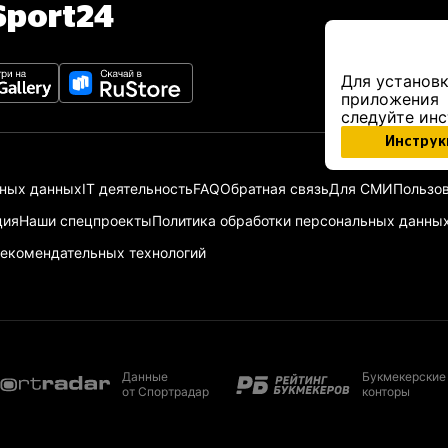
port24
Для установк
приложения
следуйте ин
Инструк
ьных данных
IT деятельность
FAQ
Обратная связь
Для СМИ
Пользов
ция
Наши спецпроекты
Политика обработки персональных данны
екомендательных технологий
Данные
Букмекерские
от Спортрадар
конторы