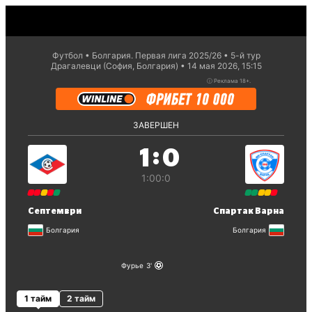
Футбол
Болгария. Первая лига 2025/26
5-й тур
Драгалевци (София, Болгария)
14 мая 2026, 15:15
ⓘ
Реклама 18+.
ЗАВЕРШЕН
:
1
0
1:0
0:0
Септември
Спартак Варна
Болгария
Болгария
Фурье
3
1 тайм
2 тайм