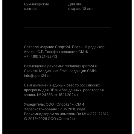
Букмекерские
Для лиц
конторы
старше 18 лет
Сетевое издание Спорт24. Главный редактор:
Авакян С.Г. Телефон редакции СМИ:
+7 (499) 321-52-13
Размещение рекламы
:
reklama@sport24.ru
.
Скачать Медиа-кит
. Email редакции СМИ:
info@sport24.ru
Сайт включен в единый реестр российских
программ для ЭВМ и баз данных, реестровая
запись № 24856 от 15.11.2024 г
Учредитель: ООО «Спорт24». СМИ
Зарегистрировано 17.05.2018 года
Роскомнадзором за номером Эл № ФС77-72812.
© 2015–2026 ООО «Спорт24»