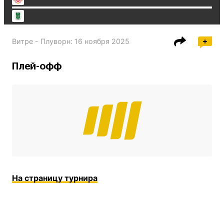
Витре - Плуворн
:
16 ноября 2025
Плей-офф
На страницу турнира