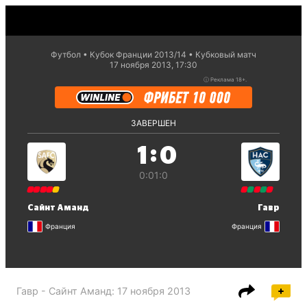
Футбол
Кубок Франции 2013/14
Кубковый матч
17 ноября 2013, 17:30
ⓘ
Реклама 18+.
ЗАВЕРШЕН
:
1
0
0:0
1:0
Сайнт Аманд
Гавр
Франция
Франция
Гавр - Сайнт Аманд
:
17 ноября 2013