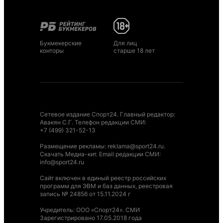
Букмекерские
Для лиц
конторы
старше 18 лет
Сетевое издание Спорт24. Главный редактор:
Авакян С.Г. Телефон редакции СМИ:
+7 (499) 321-52-13
Размещение рекламы
:
reklama@sport24.ru
.
Скачать Медиа-кит
. Email редакции СМИ:
info@sport24.ru
Сайт включен в единый реестр российских
программ для ЭВМ и баз данных, реестровая
запись № 24856 от 15.11.2024 г
Учредитель: ООО «Спорт24». СМИ
Зарегистрировано 17.05.2018 года