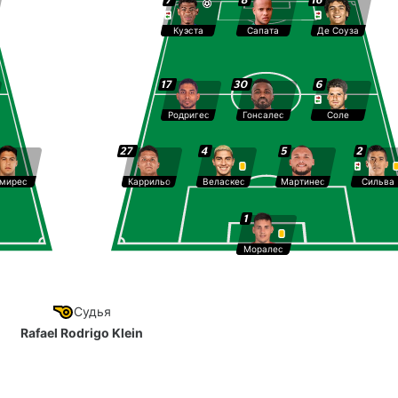
Куэста
Сапата
Де Соуза
17
30
6
Родригес
Гонсалес
Соле
27
4
5
2
мирес
Каррильо
Веласкес
Мартинес
Сильва
1
Моралес
Судья
Rafael Rodrigo Klein