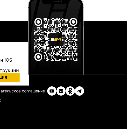
и iOS
струкции
ция
ательское соглашение
х