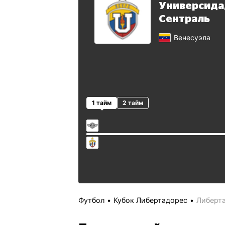
Универсида
Сентраль
Венесуэла
1 тайм
2 тайм
Футбол
Кубок Либертадорес
Либерта