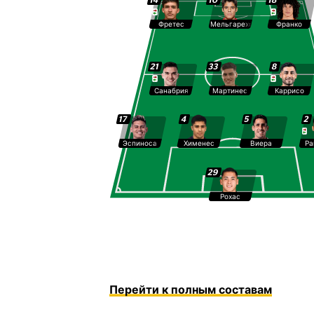
Фретес
Мельгарехо
Франко
21
33
8
Санабрия
Мартинес
Каррисо
17
4
5
2
Эспиноса
Хименес
Виера
Ра
29
Рохас
Перейти к полным составам