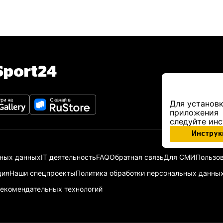
port24
Для установк
приложения
следуйте ин
Инструк
ьных данных
IT деятельность
FAQ
Обратная связь
Для СМИ
Пользов
ция
Наши спецпроекты
Политика обработки персональных данны
екомендательных технологий