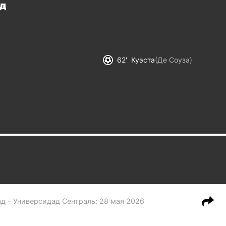
д
62
Куэста
(
Де Соуза
)
д - Универсидад Сентраль
:
28 мая 2026