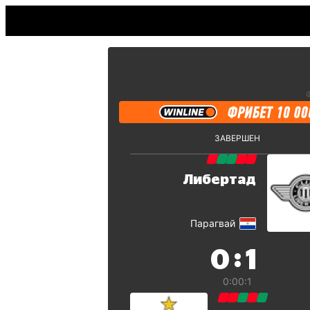
ЗАВЕРШЕН
Либертад
Парагвай
:
0
1
0:0
0:1