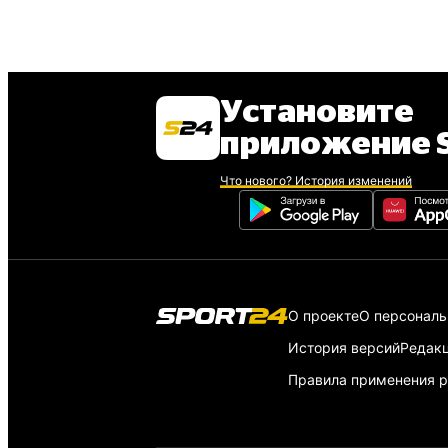
Установите
приложение S
Что нового? История изменений
О проекте
О персонал
История версий
Редак
Правила применения р