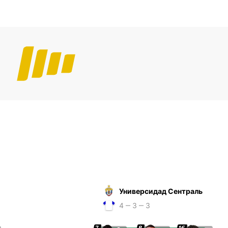
Универсидад Сентраль
4 ‒ 3 ‒ 3
7
8
16