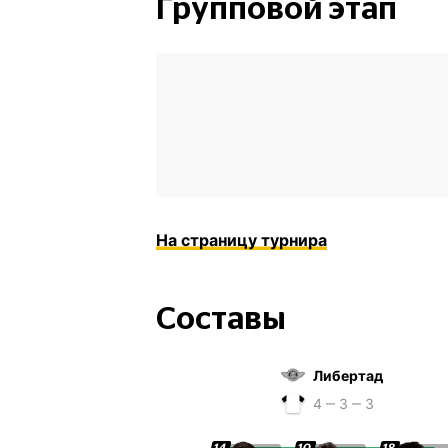
Групповой этап
На страницу турнира
Составы
Либертад
4 ‒ 3 ‒ 3
14
10
18