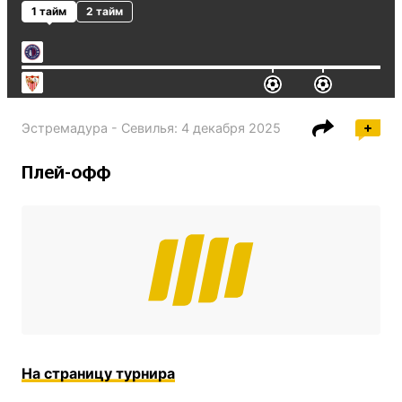
1 тайм
2 тайм
Эстремадура - Севилья
:
4 декабря 2025
Плей-офф
На страницу турнира