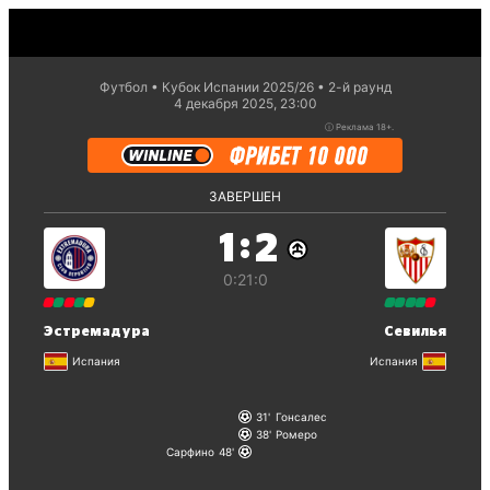
Футбол
Кубок Испании 2025/26
2-й раунд
4 декабря 2025, 23:00
ⓘ
Реклама 18+.
ЗАВЕРШЕН
:
1
2
0:2
1:0
Эстремадура
Севилья
Испания
Испания
31
Гонсалес
38
Ромеро
Сарфино
48