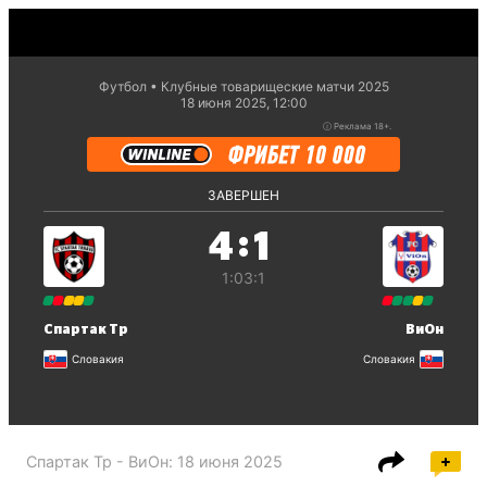
Футбол
Клубные товарищеские матчи 2025
18 июня 2025, 12:00
ⓘ
Реклама 18+.
ЗАВЕРШЕН
:
4
1
1:0
3:1
Спартак Тр
ВиОн
Словакия
Словакия
Спартак Тр - ВиОн
:
18 июня 2025