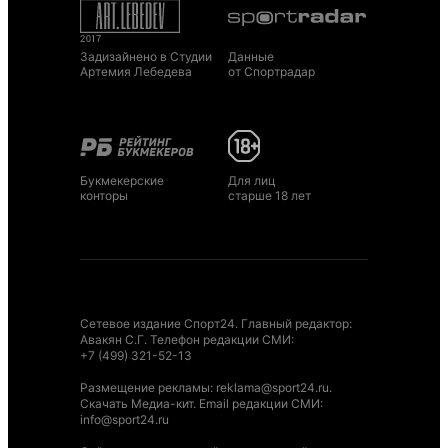
Задизайнено в Студии
Данные
Артемия Лебедева
от Спортрадар
Букмекерские
Для лиц
конторы
старше 18 лет
Сетевое издание Спорт24. Главный редактор:
Авакян С.Г. Телефон редакции СМИ:
+7 (499) 321-52-13
Размещение рекламы
:
reklama@sport24.ru
.
Скачать Медиа-кит
. Email редакции СМИ:
info@sport24.ru