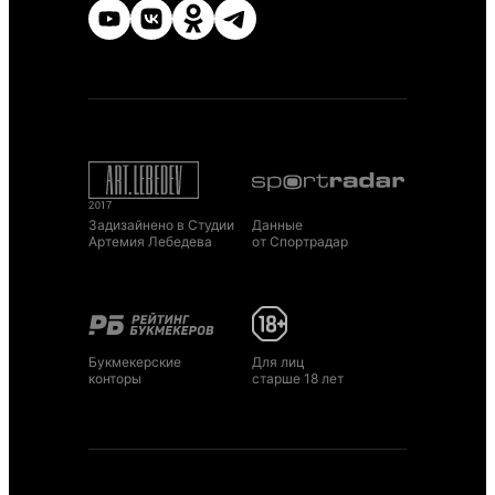
Задизайнено в Студии
Данные
Артемия Лебедева
от Спортрадар
Букмекерские
Для лиц
конторы
старше 18 лет