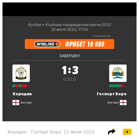
Футбол
Клубные товарищеские матчи 2023
22 июля 2023, 17:00
ⓘ
Реклама 18+.
ЗАВЕРШЕН
:
1
3
0:3
1:0
Хорндин
Госпорт Боро
Англия
Англия
Хорндин - Госпорт Боро
:
22 июля 2023